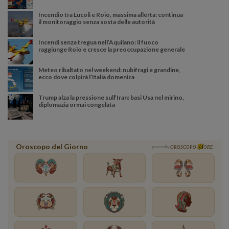
Incendio tra Lucoli e Roio, massima allerta: continua
il monitoraggio senza sosta delle autorità
Incendi senza tregua nell’Aquilano: il fuoco
raggiunge Roio e cresce la preoccupazione generale
Meteo ribaltato nel weekend: nubifragi e grandine,
ecco dove colpirà l’Italia domenica
Trump alza la pressione sull’Iran: basi Usa nel mirino,
diplomazia ormai congelata
Oroscopo del Giorno
powered by
OROSCOPO
ORE