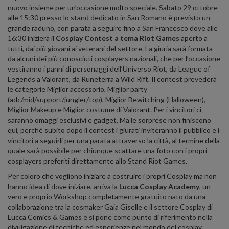
nuovo insieme per un’occasione molto speciale. Sabato 29 ottobre
alle 15:30 presso lo stand dedicato in San Romano è previsto un
grande raduno, con parata a seguire fino a San Francesco dove alle
16:30 inizierà il
Cosplay Contest a tema Riot Games
aperto a
tutti, dai più giovani ai veterani del settore. La giuria sarà formata
da alcuni dei più conosciuti cosplayers nazionali, che per l’occasione
vestiranno i panni di personaggi dell’Universo Riot, da League of
Legends a Valorant, da Runeterra a Wild Rift. Il contest prevederà
le categorie Miglior accessorio, Miglior party
(adc/mid/support/jungler/top), Miglior Bewitching (Halloween),
Miglior Makeup e Miglior costume di Valorant. Per i vincitori ci
saranno omaggi esclusivi e gadget. Ma le sorprese non finiscono
qui, perché subito dopo il contest i giurati inviteranno il pubblico e i
vincitori a seguirli per una parata attraverso la città, al termine della
quale sarà possibile per chiunque scattare una foto con i propri
cosplayers preferiti direttamente allo Stand Riot Games.
Per coloro che vogliono iniziare a costruire i propri Cosplay ma non
hanno idea di dove iniziare, arriva la
Lucca
Cosplay Academy
, un
vero e proprio Workshop completamente gratuito nato da una
collaborazione tra la cosmaker Gaia Giselle e il settore Cosplay di
Lucca Comics & Games e si pone come punto di riferimento nella
divulgazione di tecniche ed esperienze nel mondo del cosplay