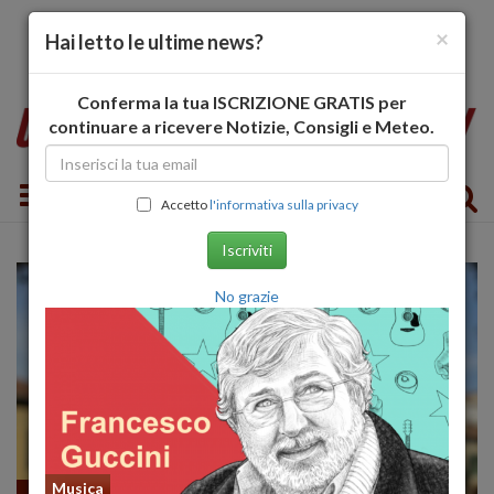
×
Hai letto le ultime news?
Conferma la tua ISCRIZIONE GRATIS per
continuare a ricevere Notizie, Consigli e Meteo.
Toggle navigation
Accetto
l'informativa sulla privacy
Iscriviti
No grazie
Musica
Fumetti