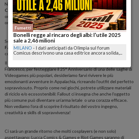
Non potevano certo mancare le tradizionali gare
ECG European
Cosplay Gathering
– selezioni italiane
sabato 29 Ottobre dalle
ore 14:00 e il
Lucca Cosplay Contest
domenica 30 Ottobre dalle
ore 14:00, entrambi presso l’Auditorium San Francesco.
Fumetti
Bonelli regge al rincaro degli albi: l’utile 2025
sale a 2,46 milioni
Sempre in tema di contest, i fan di Fallout potranno cimentarsi nel
Fallout Cosplay Contest
, un’imperdibile
iniziativa nata dalla
MILANO
-
I dati anticipati da Olimpia sul forum
Comicus descrivono una casa editrice ancora solida,...
collaborazione tra Bethesda e Lucca Comics & Games.
Il 30 ottobre alle 16:00, sempre sul palco dell’Auditorium San
Francesco, per festeggiare il 25° Anniversario di una delle saghe di
Videogames più popolari, desideriamo farvi rivivere le più
emozionanti avventure in Appalachia, ricreando l’outfit del perfetto
sopravvissuto. Proprio come nei giochi, potrete utilizzare materiali
di riciclo e/o ecosostenibili: Fallout ci insegna che anche l’oggetto
più comune può diventare un’arma letale
o una corazza efficace.
Non vediamo l’ora di scoprire il risultato del vostro ingegno,
creatività e skills di sopravvivenza!
Ci sarà un grande ritorno che molti cosplayers (e non solo)
aspettavano: Lucca Comics & Games e Riot Games saranno di