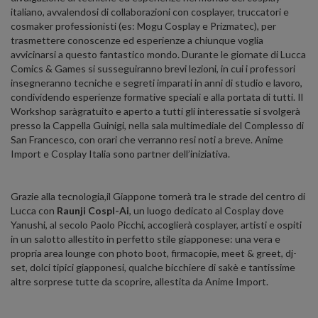
italiano, avvalendosi di collaborazioni con cosplayer, truccatori e
cosmaker professionisti (es: Mogu Cosplay e Prizmatec), per
trasmettere conoscenze ed esperienze a chiunque voglia
avvicinarsi a questo fantastico mondo. Durante le giornate di Lucca
Comics & Games si susseguiranno brevi lezioni, in cui i professori
insegneranno tecniche e segreti imparati in anni di studio e lavoro,
condividendo esperienze formative speciali e alla portata di tutti. Il
Workshop saràgratuito e aperto a tutti gli interessatie si svolgerà
presso la Cappella Guinigi, nella sala multimediale del Complesso di
San Francesco, con orari che verranno resi noti a breve. Anime
Import e Cosplay Italia sono partner dell’iniziativa.
Grazie alla tecnologia,il Giappone tornerà tra le strade del centro di
Lucca con
Raunji Cospl-Ai
, un luogo dedicato al Cosplay dove
Yanushi, al secolo Paolo Picchi, accoglierà cosplayer, artisti e ospiti
in un salotto allestito in perfetto stile giapponese: una vera e
propria area lounge con photo boot, firmacopie, meet & greet, dj-
set, dolci tipici giapponesi, qualche bicchiere di sakè e tantissime
altre sorprese tutte da scoprire, allestita da Anime Import.