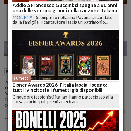
Addio a Francesco Guccini: si spegne a 86 anni
LUCCA COMICS & GAMES 2022 AREA
una delle voci più grandi della canzone italiana
COSPLAY
MODENA
-
Scomparso nella sua Pavana circondato
dalla famiglia, il cantautore lascia un patrimonio...
22
23
MILANO
08 Ottobre 2022
11:46
Fumetti
Lucca (LU)
Fumetti
Per tutti gli appassionati di Cosplay, il programma di quest’anno
Eisner Awards 2026, l’Italia lascia il segno:
sarà come sempre ricco e coinvolgente, a partire dai due grandi
tutti i vincitori e i fumetti già disponibili
Raduni Nazionali
: “Spiderman 60” sabato 29 Ottobre alle ore
Cinque professionisti italiani hanno partecipato alla
12:00, con la partecipazione speciale di John Romita Jr., e “Lady
corsa ai principali premi americani....
Oscar 50° Anniversario” domenica 30 Ottobre alle ore 12:00,
entrambi nel Giardino degli Osservanti con parata per le strade del
centro città a seguire e Photo Opportunity con l’ospite d’onore.