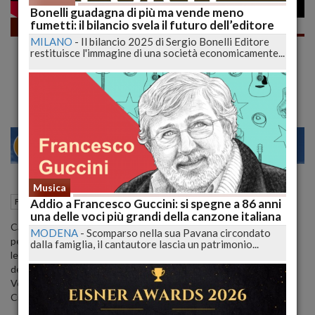
Bonelli guadagna di più ma vende meno
fumetti: il bilancio svela il futuro dell’editore
Fumetti
MILANO
-
Il bilancio 2025 di Sergio Bonelli Editore
LETTURE PAZZESCHE e costose, vediamo
restituisce l'immagine di una società economicamente...
che ne pensate! #Merendaafumetti |
lucadeejay
28
30
MILANO
Musica
07 Maggio 2022
12:04
Addio a Francesco Guccini: si spegne a 86 anni
Fumetti
L'Aquila (AQ)
una delle voci più grandi della canzone italiana
Cari Lettori, tornano i merenda a fumetti con un po' di letture
MODENA
-
Scomparso nella sua Pavana circondato
perché durante questi giorni pasquali appena trascorsi ho potuto
dalla famiglia, il cantautore lascia un patrimonio...
leggere un po' e devo dire che ho letto un gran bene con poche
delusioni.
Vediamo che ne pensate nei commenti, vi leggo sicuro!
Ciao Belli!!!