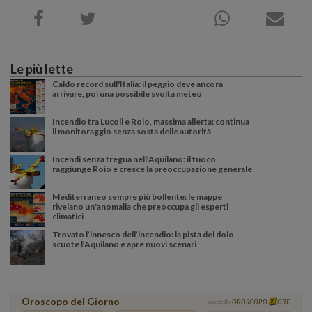
Le più lette
Caldo record sull'Italia: il peggio deve ancora
arrivare, poi una possibile svolta meteo
Incendio tra Lucoli e Roio, massima allerta: continua
il monitoraggio senza sosta delle autorità
Incendi senza tregua nell’Aquilano: il fuoco
raggiunge Roio e cresce la preoccupazione generale
Mediterraneo sempre più bollente: le mappe
rivelano un'anomalia che preoccupa gli esperti
climatici
Trovato l’innesco dell’incendio: la pista del dolo
scuote l’Aquilano e apre nuovi scenari
Oroscopo del Giorno
powered by
OROSCOPO
ORE