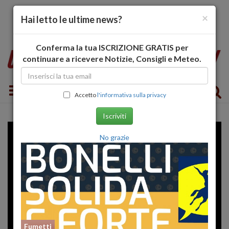
×
Hai letto le ultime news?
Conferma la tua ISCRIZIONE GRATIS per
continuare a ricevere Notizie, Consigli e Meteo.
Toggle navigation
Accetto
l'informativa sulla privacy
Iscriviti
No grazie
Fumetti