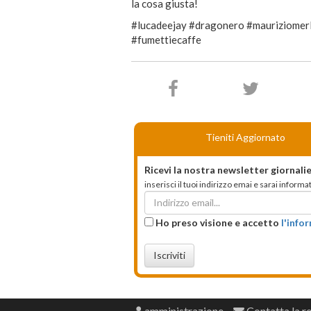
la cosa giusta!
#lucadeejay #dragonero #mauriziomerl
#fumettiecaffe
Tieniti Aggiornato
Ricevi la nostra newsletter giornalie
inserisci il tuoi indirizzo emai e sarai infor
Ho preso visione e accetto
l'info
Iscriviti
amministrazione
Contatta la r