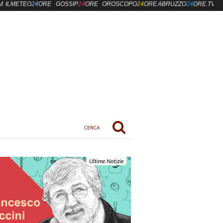
M
ILMETEO
24
ORE
GOSSIP
24
ORE
OROSCOPO
24
ORE
ABRUZZO
24
ORE.TV
Ultime Notizie