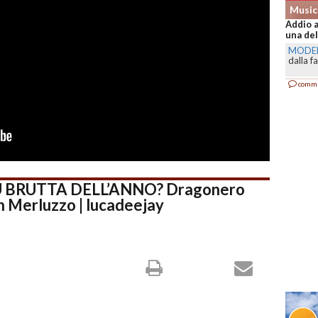
Music
Addio a
una del
MODE
dalla f
comm
 BRUTTA DELL’ANNO? Dragonero
n Merluzzo | lucadeejay