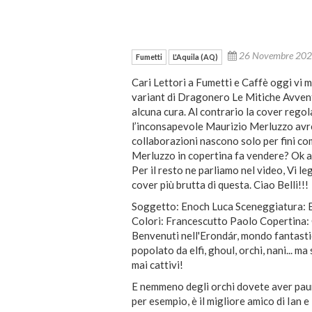
26 Novembre 20
Fumetti
L'Aquila (AQ)
Cari Lettori a Fumetti e Caffè oggi vi m
variant di Dragonero Le Mitiche Avvent
alcuna cura. Al contrario la cover rego
l’inconsapevole Maurizio Merluzzo avre
collaborazioni nascono solo per fini com
Merluzzo in copertina fa vendere? Ok ap
Per il resto ne parliamo nel video, Vi 
cover più brutta di questa. Ciao Belli!!!
Soggetto: Enoch Luca Sceneggiatura: E
Colori: Francescutto Paolo Copertina:
Benvenuti nell'Erondár, mondo fantastic
popolato da elfi, ghoul, orchi, nani... 
mai cattivi!
E nemmeno degli orchi dovete aver paura
per esempio, è il migliore amico di Ian e