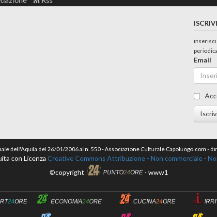
ISCRIV
inserisci
periodic
Email
Acc
Iscriv
nale dell'Aquila del 26/01/2006 al n. 550 - Associazione Culturale Capoluogo.com - 
ita con Licenza
Creative Commons Attribuzione - Non commerciale - Non 
©copyright
- www1
PUNTO
24
ORE
RT
24
ORE
ECONOMIA
24
ORE
CUCINA
24
ORE
IRR