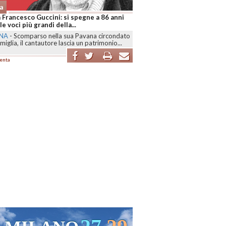
a
 Francesco Guccini: si spegne a 86 anni
le voci più grandi della...
NA
-
Scomparso nella sua Pavana circondato
amiglia, il cantautore lascia un patrimonio...
enta