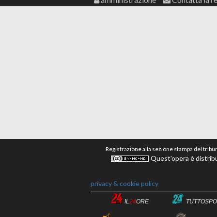
Registrazione alla sezione stampa del tribu
Quest'opera è distribu
privacy & cookie policy
IL
24
ORE
TUTTOSPO