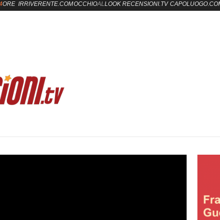
4
ORE
IRRIVERENTE.COM
OCCHIO
AL
LOOK
RECENSIONI.TV
CAPOLUOGO.CO