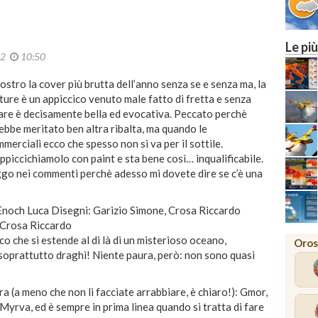
Le più
22
10:50
ostro la cover più brutta dell’anno senza se e senza ma, la
ure è un appiccico venuto male fatto di fretta e senza
lare è decisamente bella ed evocativa. Peccato perchè
bbe meritato ben altra ribalta, ma quando le
merciali ecco che spesso non si va per il sottile.
piccichiamolo con paint e sta bene così… inqualificabile.
leggo nei commenti perchè adesso mi dovete dire se c’è una
noch Luca Disegni: Garizio Simone, Crosa Riccardo
 Crosa Riccardo
o che si estende al di là di un misterioso oceano,
Oros
ma soprattutto draghi! Niente paura, però: non sono quasi
 (a meno che non li facciate arrabbiare, è chiaro!): Gmor,
 Myrva, ed è sempre in prima linea quando si tratta di fare