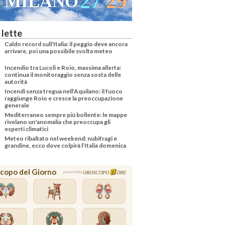
27
29
MILANO
 lette
Caldo record sull'Italia: il peggio deve ancora
arrivare, poi una possibile svolta meteo
Incendio tra Lucoli e Roio, massima allerta:
continua il monitoraggio senza sosta delle
autorità
Incendi senza tregua nell’Aquilano: il fuoco
raggiunge Roio e cresce la preoccupazione
generale
Mediterraneo sempre più bollente: le mappe
rivelano un'anomalia che preoccupa gli
esperti climatici
Meteo ribaltato nel weekend: nubifragi e
grandine, ecco dove colpirà l’Italia domenica
copo del Giorno
OROSCOPO
ORE
powered by