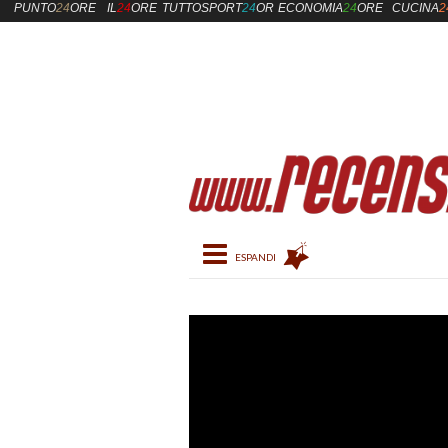
PUNTO
24
ORE
IL
24
ORE
TUTTOSPORT
24
ORE
ECONOMIA
24
ORE
CUCINA
2
Toggle navigation