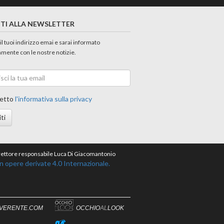
ITI ALLA NEWSLETTER
 il tuoi indirizzo emai e sarai informato
amente con le nostre notizie.
etto
l'informativa sulla privacy
iti
direttore responsabile Luca Di Giacomantonio
opere derivate 4.0 Internazionale.
IVERENTE.COM
OCCHIO
AL
LOOK