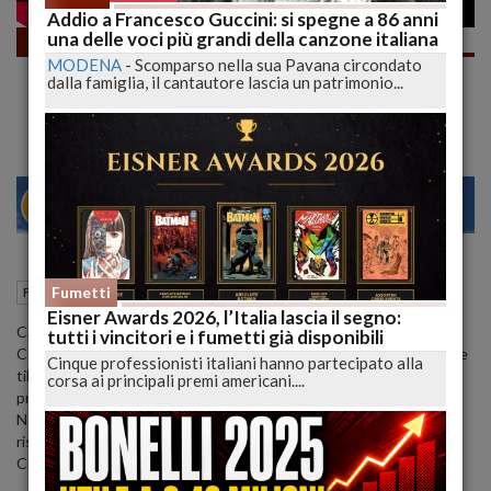
Addio a Francesco Guccini: si spegne a 86 anni
una delle voci più grandi della canzone italiana
Fumetti
MODENA
-
Scomparso nella sua Pavana circondato
KALYA ha Fatto il Botto? Anteprima 2023
dalla famiglia, il cantautore lascia un patrimonio...
con Luca e Leo | lucadeejay
22
27
MILANO
18 Febbraio 2023
16:46
Fumetti
Fumetti
L'Aquila (AQ)
Eisner Awards 2026, l’Italia lascia il segno:
Cari Lettori,
tutti i vincitori e i fumetti già disponibili
Con la splendida Sofia Alfonsetti (Twilight Princess su instagram e
Cinque professionisti italiani hanno partecipato alla
tiktok) nel cosplay di Kalya più bello di sempre in copertina vi
corsa ai principali premi americani....
presento l'anteprima 2023 dell'eroina (per caso) di Theia.
Noi ci leggiamo nei commenti e, come da tradizione, gli autori
riservano una domanda anche a voi Lettori!
Ciao Belli!!!