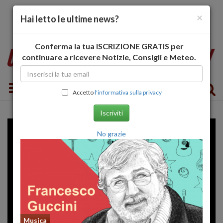
×
Hai letto le ultime news?
Conferma la tua ISCRIZIONE GRATIS per
continuare a ricevere Notizie, Consigli e Meteo.
Toggle navigation
Accetto
l'informativa sulla privacy
Iscriviti
No grazie
Musica