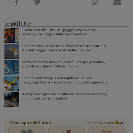
Le più lette
Caldo record sull'Italia: il peggio deve ancora
arrivare, poi una possibile svolta meteo
Incendio tra Lucoli e Roio, massima allerta: continua
il monitoraggio senza sosta delle autorità
Meteo ribaltato nel weekend: nubifragi e grandine,
ecco dove colpirà l’Italia domenica
Incendi senza tregua nell’Aquilano: il fuoco
raggiunge Roio e cresce la preoccupazione generale
Trump alza la pressione sull’Iran: basi Usa nel mirino,
diplomazia ormai congelata
Oroscopo del Giorno
powered by
OROSCOPO
ORE