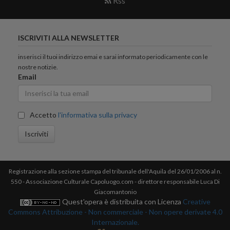
Rss
ISCRIVITI ALLA NEWSLETTER
inserisci il tuoi indirizzo emai e sarai informato periodicamente con le
nostre notizie.
Email
Accetto
l'informativa sulla privacy
Iscriviti
Registrazione alla sezione stampa del tribunale dell'Aquila del 26/01/2006 al n.
550 - Associazione Culturale Capoluogo.com - direttore responsabile Luca Di
Giacomantonio
Quest'opera è distribuita con Licenza
Creative
Commons Attribuzione - Non commerciale - Non opere derivate 4.0
Internazionale.