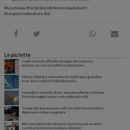
#lucadeejay #sergiobonelli #merendaafumetti
#sergiobonellieditore #dc
Le più lette
Caldo record sull'Italia: il peggio deve ancora
arrivare, poi una possibile svolta meteo
Meteo ribaltato nel weekend: nubifragi e grandine,
ecco dove colpirà l’Italia domenica
Incendio tra Lucoli e Roio, massima allerta: continua
il monitoraggio senza sosta delle autorità
Trump alza la pressione sull’Iran: basi Usa nel mirino,
diplomazia ormai congelata
Riforma elettorale Abruzzo, il professore avverte:
così le aree interne rischiano davvero