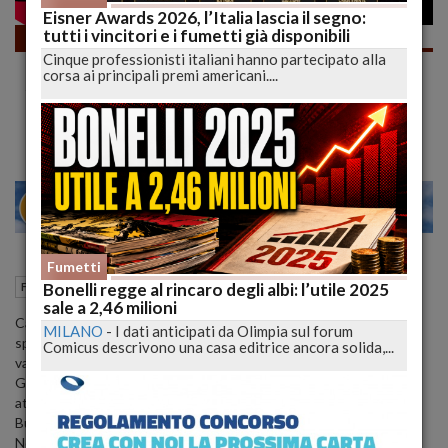
Eisner Awards 2026, l’Italia lascia il segno:
tutti i vincitori e i fumetti già disponibili
Fumetti
Cinque professionisti italiani hanno partecipato alla
Impallinato dal "Fuoco Amico". La "VERITÀ"
corsa ai principali premi americani....
su Dylan/Batman, Zagor/Flash e
Nathan/JLA | lucadeejay
25
30
MILANO
Fumetti
12 Marzo 2022
09:37
Bonelli regge al rincaro degli albi: l’utile 2025
Fumetti
L'Aquila (AQ)
sale a 2,46 milioni
Cari Lettori, stralcio deflative sul sito viola durante la quale
MILANO
-
I dati anticipati da Olimpia sul forum
spacchetto i due nuovissimi cartonati di Zagor/Flash (normale e
Comicus descrivono una casa editrice ancora solida,...
variante) e parlo molto a ruota libera sia del lavoro di Uzzeo, Masi,
Gianfelice, Saponti e Matera e un po' della situazione che ruota
attorno ad uno dei progetti più ambiziosi della casa editrice di Via
Buonarroti, la collaborazione con DC Comics.
Notizie ufficiali, voci di corridoio, corridoi pieni di voci... un po' di