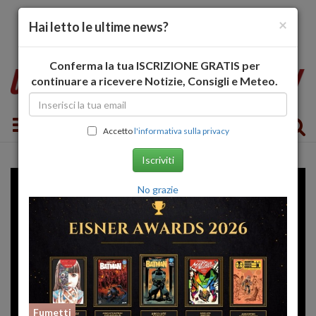
×
Hai letto le ultime news?
Conferma la tua ISCRIZIONE GRATIS per
continuare a ricevere Notizie, Consigli e Meteo.
Toggle navigation
Accetto
l'informativa sulla privacy
Iscriviti
No grazie
Fumetti