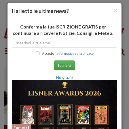
×
Hai letto le ultime news?
Conferma la tua ISCRIZIONE GRATIS per
continuare a ricevere Notizie, Consigli e Meteo.
Toggle navigation
Accetto
l'informativa sulla privacy
Iscriviti
No grazie
Fumetti
Amici Animali