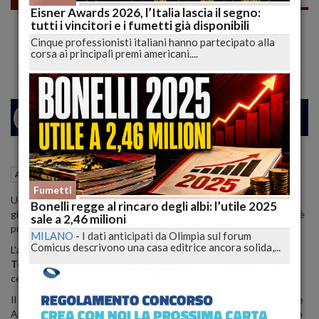
Eisner Awards 2026, l’Italia lascia il segno:
Il Coyote Scorrazzava per Manhattan,
tutti i vincitori e i fumetti già disponibili
Catturato dalla Polizia
Cinque professionisti italiani hanno partecipato alla
corsa ai principali premi americani....
26
29
MILANO
27 Gennaio 2015
06:14
Amici Animali
Fumetti
Un vero
coyote
in giro per
Manhattan
non è una cosa da tutti i
Bonelli regge al rincaro degli albi: l’utile 2025
giorni, ma se ieri vi abbiamo raccontato delle Volpi di Londra non c'è
sale a 2,46 milioni
proprio di che meravigliarsi.
MILANO
-
I dati anticipati da Olimpia sul forum
Comicus descrivono una casa editrice ancora solida,...
L'animale è stato catturato ieri presso il caseggiato
Stuyvesant
Town Complex
di Manhattan mentre andava in giro tra i cortili in
cerca di cibo.
Il coyote è stato trasportato per le opportune cure all
'Animal Care
And Control di NYC dove, dopo essere stato esaminato e sfamato