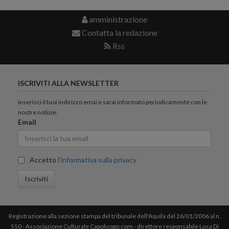
amministrazione
Contatta la redazione
Rss
ISCRIVITI ALLA NEWSLETTER
inserisci il tuoi indirizzo emai e sarai informato periodicamente con le
nostre notizie.
Email
Accetto
l'informativa sulla privacy
Iscriviti
Registrazione alla sezione stampa del tribunale dell'Aquila del 26/01/2006 al n.
550 - Associazione Culturale Capoluogo.com - direttore responsabile Luca Di