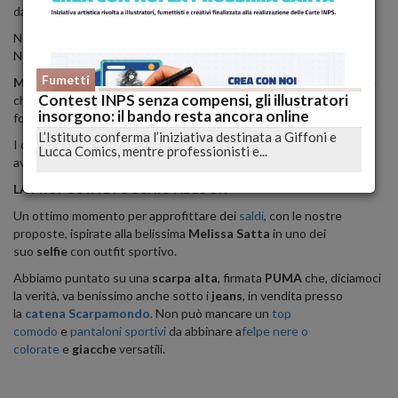
dai veterinari, è stato rimesso in libertà nel Bronx.
Non scherziamo, proprio in un'area boschiva nel noto quartiere
Newyorkese.
Fumetti
Mitchell Silver
, commissario dei City Parks, ha detto: "Anche se è
Contest INPS senza compensi, gli illustratori
chiamata 'la giungla urbana', New York City ha più di 5000 acri di
insorgono: il bando resta ancora online
foreste e c'è abbondanza di animali.
L’Istituto conferma l’iniziativa destinata a Giffoni e
I coyote non sono pericolosi, ma i newyorkesi non dovrebbero
Lucca Comics, mentre professionisti e...
avvicinarsi o cercare di dar loro del cibo".
LA PROPOSTA DI OCCHIO AL LOOK
Un ottimo momento per approfittare dei
saldi
, con le nostre
proposte, ispirate alla belissima
Melissa Satta
in uno dei
suo
selfie
con outfit sportivo.
Abbiamo puntato su una
scarpa alta
, firmata
PUMA
che, diciamoci
la verità, va benissimo anche sotto i
jeans
, in vendita presso
la
catena
Scarpamondo
. Non può mancare un
top
comodo
e
pantaloni sportivi
da abbinare a
felpe nere o
colorate
e
giacche
versatili.