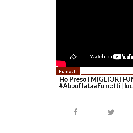
Fumetti
Ho Preso i MIGLIORI FU
#AbbuffataaFumetti | lu