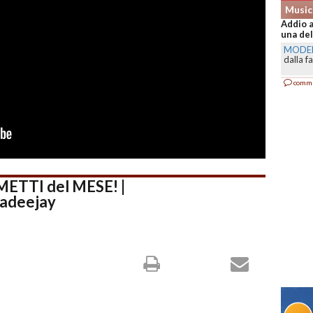
Music
Addio a
una del
MODE
dalla f
comm
METTI del MESE! |
cadeejay