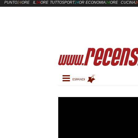
PUNTO
24
ORE
IL
24
ORE
TUTTOSPORT
24
ORE
ECONOMIA
24
ORE
CUCINA
2
Toggle navigation