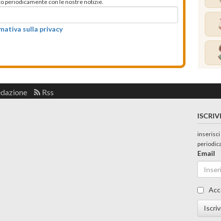
mato periodicamente con le nostre notizie.
rmativa sulla privacy
edazione
Rss
ISCRIV
inserisci
periodic
Email
Acc
Iscriv