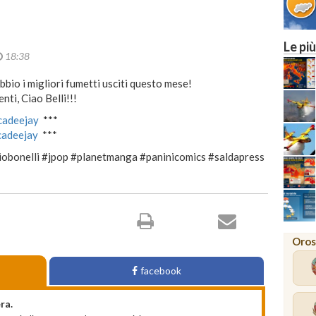
Le più
18:38
bbio i migliori fumetti usciti questo mese!
ti, Ciao Belli!!!
ucadeejay
***
ucadeejay
***
iobonelli #jpop #planetmanga #paninicomics #saldapress
Oros
facebook
ra.