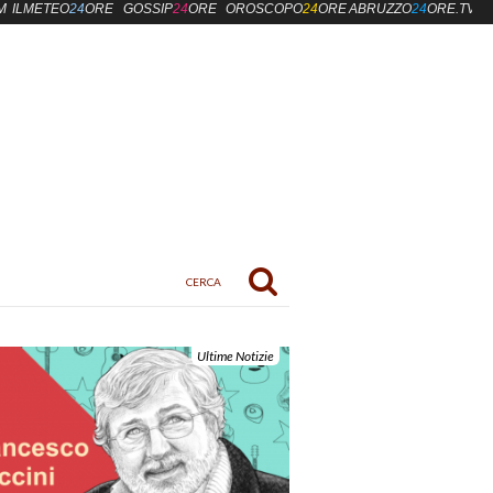
M
ILMETEO
24
ORE
GOSSIP
24
ORE
OROSCOPO
24
ORE
ABRUZZO
24
ORE.TV
Ultime Notizie