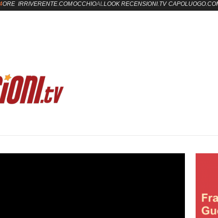
4
ORE
IRRIVERENTE.COM
OCCHIO
AL
LOOK
RECENSIONI.TV
CAPOLUOGO.CO