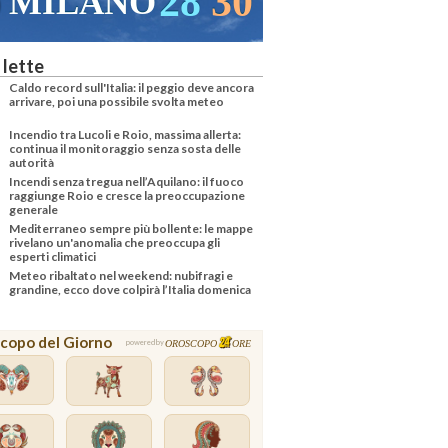
28
30
MILANO
 lette
Caldo record sull'Italia: il peggio deve ancora
arrivare, poi una possibile svolta meteo
Incendio tra Lucoli e Roio, massima allerta:
continua il monitoraggio senza sosta delle
autorità
Incendi senza tregua nell’Aquilano: il fuoco
raggiunge Roio e cresce la preoccupazione
generale
Mediterraneo sempre più bollente: le mappe
rivelano un'anomalia che preoccupa gli
esperti climatici
Meteo ribaltato nel weekend: nubifragi e
grandine, ecco dove colpirà l’Italia domenica
copo del Giorno
OROSCOPO
ORE
powered by