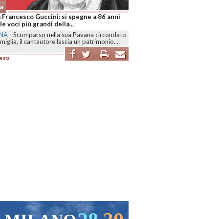
a
 Francesco Guccini: si spegne a 86 anni
le voci più grandi della...
NA
-
Scomparso nella sua Pavana circondato
amiglia, il cantautore lascia un patrimonio...
enta