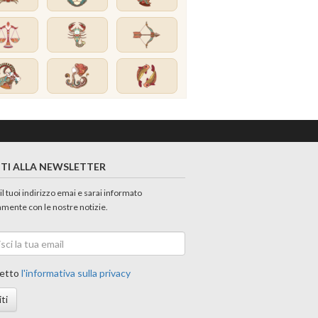
ITI ALLA NEWSLETTER
 il tuoi indirizzo emai e sarai informato
amente con le nostre notizie.
etto
l'informativa sulla privacy
iti