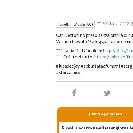
30 Marzo 2022
Fumetti
L'Aquila (AQ)
Cari Lettori ho preso senza ombra di du
Voi non trovate? Ci leggiamo nei commen
*** Iscriviti al Canale ➜
http://bit.ly/L
*** Qui trovi tutto:
https://linktr.ee/il
#lucadeejay #abbuffataafumetti #serg
#starcomics
Tieniti Aggiornato
Ricevi la nostra newsletter giornalie