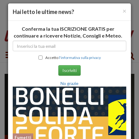
×
Hai letto le ultime news?
Conferma la tua ISCRIZIONE GRATIS per
continuare a ricevere Notizie, Consigli e Meteo.
Toggle navigation
Accetto
l'informativa sulla privacy
Iscriviti
No grazie
Fumetti
Fumetti