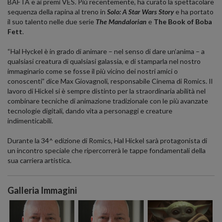
BAFTA e ai premi VES. Più recentemente, ha curato la spettacolare
sequenza della rapina al treno in
Solo: A Star Wars Story
e ha portato
il suo talento nelle due serie
The Mandalorian
e
The Book of Boba
Fett
.
“Hal Hyckel è in grado di animare – nel senso di dare un’anima – a
qualsiasi creatura di qualsiasi galassia, e di stamparla nel nostro
immaginario come se fosse il più vicino dei nostri amici o
conoscenti” dice Max Giovagnoli, responsabile Cinema di Romics. Il
lavoro di Hickel si è sempre distinto per la straordinaria abilità nel
combinare tecniche di animazione tradizionale con le più avanzate
tecnologie digitali, dando vita a personaggi e creature
indimenticabili.
Durante la 34^ edizione di Romics, Hal Hickel sarà protagonista di
un incontro speciale che ripercorrerà le tappe fondamentali della
sua carriera artistica.
Galleria Immagini