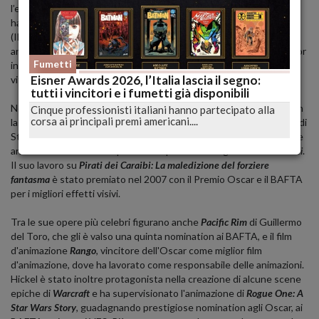
l’esperienza in Pixar come animatore del primo
Toy Story
, nel 1996
ha trovato il suo posto definitivo nella Industrial Light & Magic
(ILM) di George Lucas dove è passato rapidamente dal ruolo di
animatore in
Jurassic Park:
Il mondo perduto
a quello di lead animator
Fumetti
in
Star Wars: Episodio I - La minaccia fantasma
, contribuendo a dare
Eisner Awards 2026, l’Italia lascia il segno:
vita ad alcuni dei personaggi più iconici della saga.
tutti i vincitori e i fumetti già disponibili
Nel 2000 è stato promosso animation supervisor collaborando con
Cinque professionisti italiani hanno partecipato alla
corsa ai principali premi americani....
la leggenda dei visual fx Dennis Muren in
A.I. Artificial Intelligence
di
Steven Spielberg e poi in
Star Wars: Episodio II - L'attacco dei cloni
, e
ancora in
Iron Man
e nei primi tre capitoli della saga
Pirati dei Caraibi
.
Il suo lavoro su
Pirati dei Caraibi: La maledizione del forziere
fantasma
è stato premiato nel 2007 con il Premio Oscar e il BAFTA
per i migliori effetti visivi.
Tra le sue opere più celebri figurano anche
Pacific Rim
di Guillermo
del Toro, che gli è valso una quinta nomination ai BAFTA, e il film
d'animazione
Rango
, vincitore dell'Oscar come miglior film
d'animazione, dove ha lavorato come responsabile delle animazioni.
Hickel è stato inoltre protagonista nella creazione di alcune scene
epiche di
Warcraft
e ha supervisionato l'animazione di
Rogue One: A
Star Wars Story
, guadagnando prestigiose nomination agli Oscar, ai