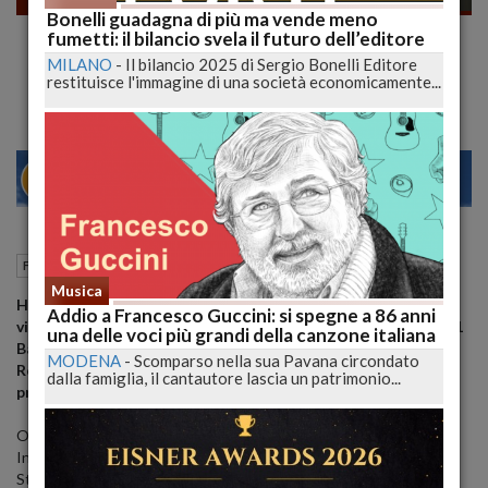
Bonelli guadagna di più ma vende meno
Hal Hickel, Romics d’Oro della 34^ edizione
fumetti: il bilancio svela il futuro dell’editore
Da Pirati dei Caraibi a Star Wars: una “leggenda” dell’animazione insignita del Romics d’Oro
MILANO
-
Il bilancio 2025 di Sergio Bonelli Editore
restituisce l'immagine di una società economicamente...
28
30
MILANO
30 Gennaio 2025
17:28
Fumetti
Roma (RM)
Musica
Hal Hickel, uno dei maggiori maestri dell’animazione e dei
Addio a Francesco Guccini: si spegne a 86 anni
visual effects americani, vincitore di 1 premio Oscar, 2 Emmy, 1
una delle voci più grandi della canzone italiana
Bafta e 2 Saturn Award, sarà celebrato con l’assegnazione del
MODENA
-
Scomparso nella sua Pavana circondato
Romics d’Oro durante la 34^ edizione del Festival, in
dalla famiglia, il cantautore lascia un patrimonio...
programma dal 3 al 6 aprile 2025 a Fiera Roma.
Originario di Portland, Oregon, Hickel si è formato al California
Institute of the Arts e ha iniziato la sua carriera ai Will Vinton
Studios come clay animator e supervisore di animatroniche. Dopo