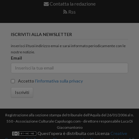
Contatta la redazione
Rss
ISCRIVITI ALLA NEWSLETTER
inserisci il tuoi indirizzo emai e sarai informato periodicamente con le
nostre notizie.
Email
Accetto
l'informativa sulla privacy
Iscriviti
Registrazione alla sezione stampa del tribunale dell'Aquila del 26/01/2006 al n.
550 - Associazione Culturale Capoluogo.com - direttore responsabile Luca Di
Giacomantonio
Quest'opera è distribuita con Licenza
Creative