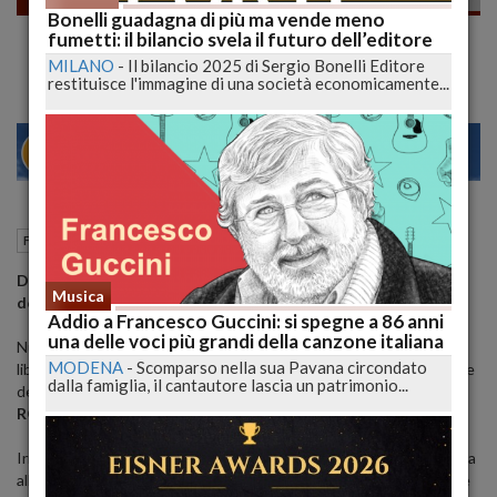
Bonelli guadagna di più ma vende meno
GEA 7. LA ROTTURA DEL SIGILLO
fumetti: il bilancio svela il futuro dell’editore
MILANO
-
Il bilancio 2025 di Sergio Bonelli Editore
restituisce l'immagine di una società economicamente...
21
27
NO
VENEZIA
24 Aprile 2025
18:09
Fumetti
Milano (MI)
Dal 16 maggio in fumetteria e libreria il settimo episodio
Musica
del fantasy adolescenziale ideato da Luca Enoch
Addio a Francesco Guccini: si spegne a 86 anni
una delle voci più grandi della canzone italiana
Nuovo appuntamento con le avventure di Gea grazie all’arrivo in
MODENA
-
Scomparso nella sua Pavana circondato
libreria e in fumetteria, dal prossimo 16 maggio, del settimo volume
dalla famiglia, il cantautore lascia un patrimonio...
del fantasy adolescenziale ideato da
Luca Enoch
:
GEA 7. LA
ROTTURA DEL SIGILLO.
Irresistibile e permalosa, iperdinamica e dormigliona, estroversa ma
allo stesso tempo riservata.
Gea
è così, impossibile da etichettare