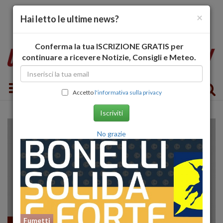
×
Hai letto le ultime news?
Conferma la tua ISCRIZIONE GRATIS per
continuare a ricevere Notizie, Consigli e Meteo.
Toggle navigation
Accetto
l'informativa sulla privacy
Iscriviti
No grazie
Fumetti
Fumetti