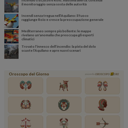
Incendio tra Lucoli e Roio, massima allerta: continua
il monitoraggio senza sosta delle autorità
Incendi senza tregua nell’Aquilano: il fuoco
raggiunge Roio e cresce la preoccupazione generale
Mediterraneo sempre più bollente: le mappe
rivelano un'anomalia che preoccupa gli esperti
climatici
Trovato l’innesco dell’incendio: la pista del dolo
scuote l’Aquilano e apre nuovi scenari
Oroscopo del Giorno
powered by
OROSCOPO
ORE