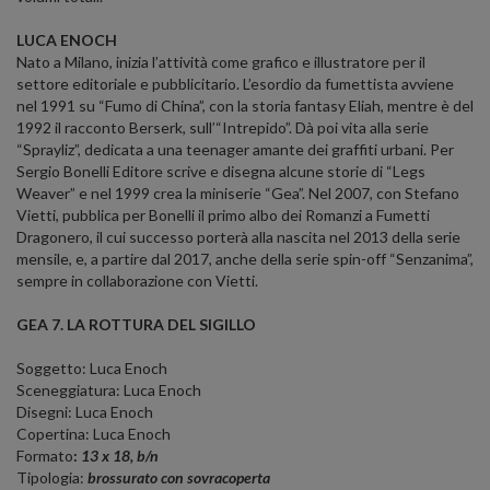
LUCA ENOCH
Nato a Milano, inizia l’attività come grafico e illustratore per il
settore editoriale e pubblicitario. L’esordio da fumettista avviene
nel 1991 su “Fumo di China”, con la storia fantasy Eliah, mentre è del
1992 il racconto Berserk, sull’“Intrepido”. Dà poi vita alla serie
“Sprayliz”, dedicata a una teenager amante dei graffiti urbani. Per
Sergio Bonelli Editore scrive e disegna alcune storie di “Legs
Weaver” e nel 1999 crea la miniserie “Gea”. Nel 2007, con Stefano
Vietti, pubblica per Bonelli il primo albo dei Romanzi a Fumetti
Dragonero, il cui successo porterà alla nascita nel 2013 della serie
mensile, e, a partire dal 2017, anche della serie spin-off “Senzanima”,
sempre in collaborazione con Vietti.
GEA 7. LA ROTTURA DEL SIGILLO
Soggetto: Luca Enoch
Sceneggiatura: Luca Enoch
Disegni: Luca Enoch
Copertina: Luca Enoch
Formato
:
13 x 18, b/n
Tipologia:
brossurato con sovracoperta