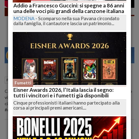
Addio a Francesco Guccini: si spegne a 86 anni
una delle voci più grandi della canzone italiana
Fumetti
MODENA
-
Scomparso nella sua Pavana circondato
Fumetti d’Estate, IRL dal Mare!
dalla famiglia, il cantautore lascia un patrimonio...
29
31
MILANO
05 Febbraio 2022
14:39
Fumetti
Alba Adriatica (TE)
Fumetti
Eisner Awards 2026, l’Italia lascia il segno:
Cari Lettori, solo un piccolo modo di portarvi con me al mare. Spero
tutti i vincitori e i fumetti già disponibili
vi piaccia e vi piacciano le mie letture. Ci leggiamo nei commenti,
Cinque professionisti italiani hanno partecipato alla
ciao Belli!!!! #irl #fumetti #fumetto #lucadeejay #dylandog
corsa ai principali premi americani....
#dampyr #bredbaron #