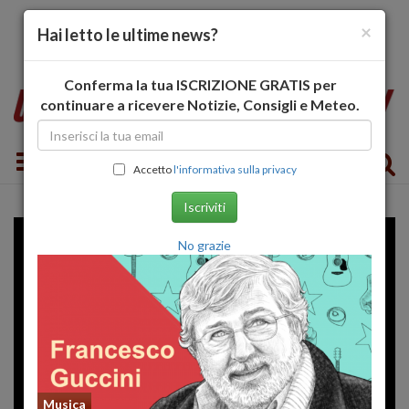
×
Hai letto le ultime news?
Conferma la tua ISCRIZIONE GRATIS per
continuare a ricevere Notizie, Consigli e Meteo.
Toggle navigation
Accetto
l'informativa sulla privacy
Iscriviti
No grazie
Musica