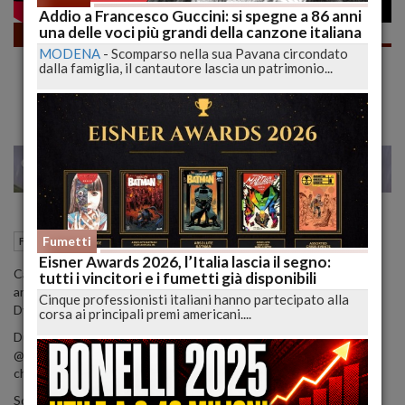
Addio a Francesco Guccini: si spegne a 86 anni
una delle voci più grandi della canzone italiana
Fumetti
MODENA
-
Scomparso nella sua Pavana circondato
È o Non È il Pianeta dei Morti? Fortuna che il
dalla famiglia, il cantautore lascia un patrimonio...
fumetto è bello di suo! | lucadeejay
22
25
MILANO
01 Ottobre 2022
11:38
Fumetti
Fumetti
L'Aquila (AQ)
Eisner Awards 2026, l’Italia lascia il segno:
Cari Lettori in questo video parleremo del fumetto, questa sera
tutti i vincitori e i fumetti già disponibili
andremo a parlare della situazione emblematica che si è creata su
Cinque professionisti italiani hanno partecipato alla
Dylan Dog.
corsa ai principali premi americani....
Due cose però voglio dirle sulla copertina eccellente di
@marco_mastrazzo e sugli ottimi disegni di @nicola_mari_images
che quando fa coppia con Alessandro Bilotta da il meglio di se!
Soggetto: Bilotta Alessandro