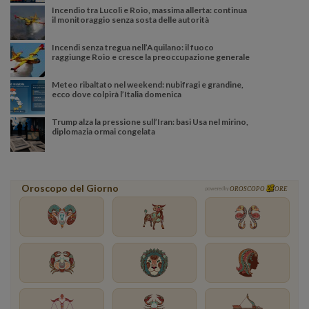
Incendio tra Lucoli e Roio, massima allerta: continua
il monitoraggio senza sosta delle autorità
Incendi senza tregua nell’Aquilano: il fuoco
raggiunge Roio e cresce la preoccupazione generale
Meteo ribaltato nel weekend: nubifragi e grandine,
ecco dove colpirà l’Italia domenica
Trump alza la pressione sull’Iran: basi Usa nel mirino,
diplomazia ormai congelata
Oroscopo del Giorno
powered by
OROSCOPO
ORE