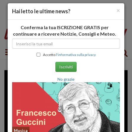
×
Hai letto le ultime news?
Conferma la tua ISCRIZIONE GRATIS per
continuare a ricevere Notizie, Consigli e Meteo.
Toggle navigation
Accetto
l'informativa sulla privacy
Iscriviti
No grazie
Musica