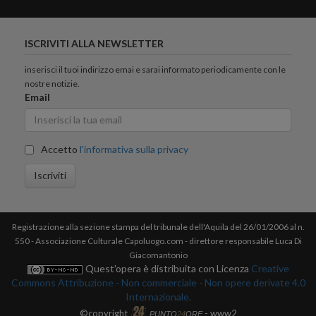
ISCRIVITI ALLA NEWSLETTER
inserisci il tuoi indirizzo emai e sarai informato periodicamente con le
nostre notizie.
Email
Accetto
l'informativa sulla privacy
Iscriviti
Registrazione alla sezione stampa del tribunale dell'Aquila del 26/01/2006 al n.
550 - Associazione Culturale Capoluogo.com - direttore responsabile Luca Di
Giacomantonio
Quest'opera è distribuita con Licenza
Creative
Commons Attribuzione - Non commerciale - Non opere derivate 4.0
Internazionale.
©copyright
- www2
PUNTO
24
ORE