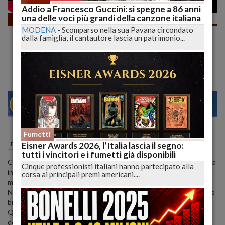
Addio a Francesco Guccini: si spegne a 86 anni
una delle voci più grandi della canzone italiana
Fumetti
MODENA
-
Scomparso nella sua Pavana circondato
Dragonero: "il Passato di Alben" è l'Inizio
dalla famiglia, il cantautore lascia un patrimonio...
della Fine! e Barbieri stuzzica i Lettori |
lucadeejay
22
27
MILANO
Fumetti
15 Febbraio 2022
12:39
Eisner Awards 2026, l’Italia lascia il segno:
Fumetti
L'Aquila (AQ)
tutti i vincitori e i fumetti già disponibili
Cari Lettori, dovrebbe iniziare da questo numero la lunga run, divisa
Cinque professionisti italiani hanno partecipato alla
in 4 saghe, della fine della ribellione e della nuova rivoluzione nel
corsa ai principali premi americani....
mondo di Dragonero.
Ne abbiamo già parlato qualche post fa, quindi recuperatevi il video
breve se ne volete sapere di più.
Qui basti sapere che "il Passato di Alben" è la prima parte della
doppia storia che dovrà chiarire la figura del luresindo e