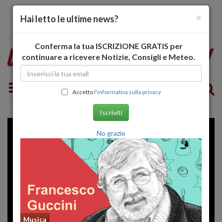
×
Hai letto le ultime news?
Conferma la tua ISCRIZIONE GRATIS per
continuare a ricevere Notizie, Consigli e Meteo.
Toggle navigation
Accetto
l'informativa sulla privacy
Iscriviti
No grazie
Musica