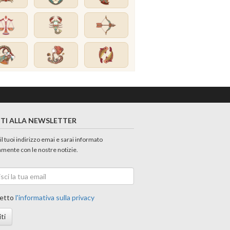
ITI ALLA NEWSLETTER
 il tuoi indirizzo emai e sarai informato
amente con le nostre notizie.
etto
l'informativa sulla privacy
iti