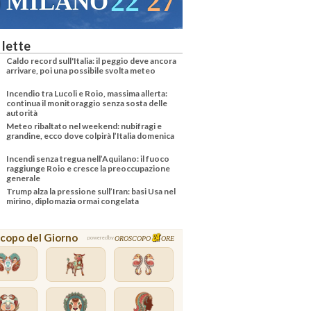
22
27
MILANO
 lette
Caldo record sull'Italia: il peggio deve ancora
arrivare, poi una possibile svolta meteo
Incendio tra Lucoli e Roio, massima allerta:
continua il monitoraggio senza sosta delle
autorità
Meteo ribaltato nel weekend: nubifragi e
grandine, ecco dove colpirà l’Italia domenica
Incendi senza tregua nell’Aquilano: il fuoco
raggiunge Roio e cresce la preoccupazione
generale
Trump alza la pressione sull’Iran: basi Usa nel
mirino, diplomazia ormai congelata
copo del Giorno
OROSCOPO
ORE
powered by