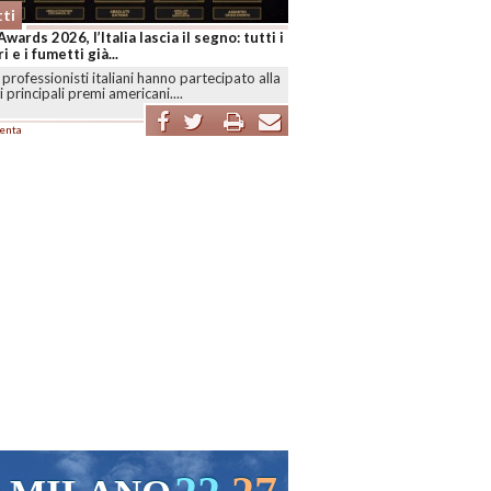
ti
Awards 2026, l’Italia lascia il segno: tutti i
i e i fumetti già...
professionisti italiani hanno partecipato alla
i principali premi americani....
enta