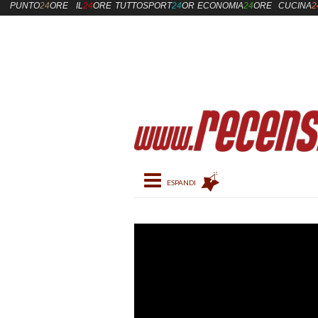
PUNTO
24
ORE
IL
24
ORE
TUTTOSPORT
24
ORE
ECONOMIA
24
ORE
CUCINA
2
Toggle navigation