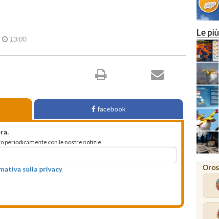
Le più
5
13:00
facebook
ra.
mato periodicamente con le nostre notizie.
Oros
rmativa sulla privacy