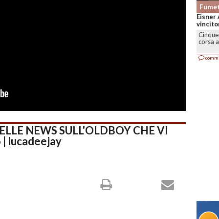
Fumet
Eisner 
vincitor
Cinque 
corsa a
comm
ELLE NEWS SULL'OLDBOY CHE VI
| lucadeejay