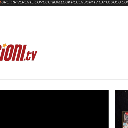
4
ORE
IRRIVERENTE.COM
OCCHIO
AL
LOOK
RECENSIONI.TV
CAPOLUOGO.CO