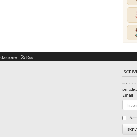
edazione
Rss
ISCRIV
inserisci
periodic
Email
Acc
Iscriv