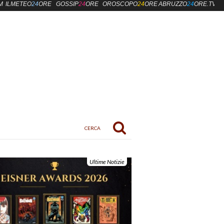
M
ILMETEO
24
ORE
GOSSIP
24
ORE
OROSCOPO
24
ORE
ABRUZZO
24
ORE.TV
Ultime Notizie