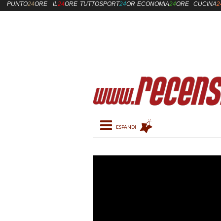
PUNTO
24
ORE
IL
24
ORE
TUTTOSPORT
24
ORE
ECONOMIA
24
ORE
CUCINA
2
Toggle navigation