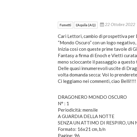
22 Ottobre 2022
Fumetti
L'Aquila (AQ)
Cari Lettori, cambio di prospettiva per
“Mondo Oscuro” con un logo negativo, n
Inizia così con queste prime tavole di 
Fantasy a firma di Enoch e Vietti curata
meno scioccante il passaggio a questo te
Delle quasi innumerevoli uscite di Dra
volta domanda secca: Voi lo prenderet
Ci leggiamo nei commenti, ciao Belli!!!!
DRAGONERO MONDO OSCURO
N° : 1
Periodicità: mensile
A GUARDIA DELLA NOTTE
SENZA UN ATTIMO DI RESPIRO, UN
Formato: 16x21 cm, b/n
Pagine: 96