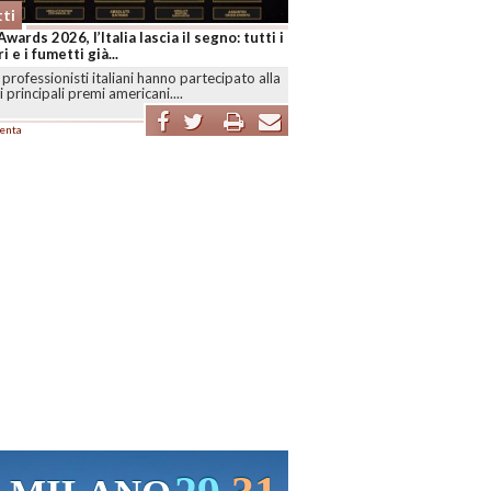
ti
Awards 2026, l’Italia lascia il segno: tutti i
i e i fumetti già...
professionisti italiani hanno partecipato alla
i principali premi americani....
enta