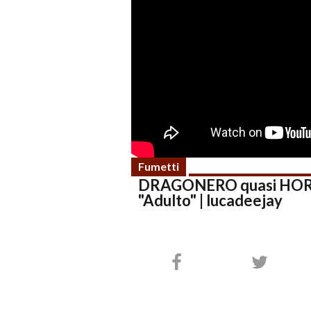
Fumetti
DRAGONERO quasi HORR
"Adulto" | lucadeejay