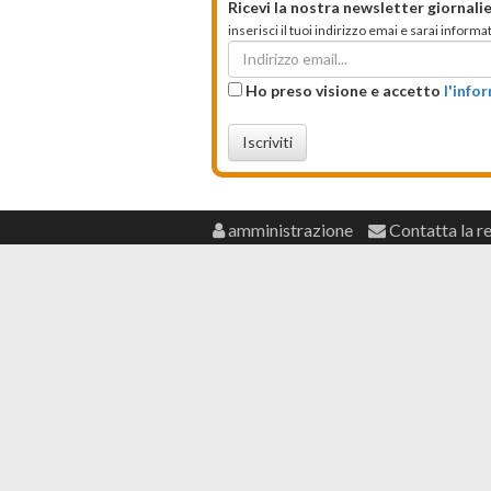
Ricevi la nostra newsletter giornalie
inserisci il tuoi indirizzo emai e sarai infor
Ho preso visione e accetto
l'info
Iscriviti
amministrazione
Contatta la r