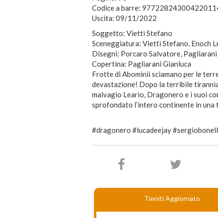
Codice a barre: 97722824300422011
Uscita: 09/11/2022
Soggetto: Vietti Stefano
Sceneggiatura: Vietti Stefano, Enoch L
Disegni: Porcaro Salvatore, Pagliarani
Copertina: Pagliarani Gianluca
Frotte di Abominii sciamano per le terr
devastazione! Dopo la terribile tiranni
malvagio Leario, Dragonero e i suoi co
sprofondato l’intero continente in una t
#dragonero #lucadeejay #sergiobonelli
Tieniti Aggiornato