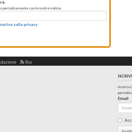
ra.
mato periodicamente con le nostre notizie.
rmativa sulla privacy
edazione
Rss
ISCRIV
inserisci
periodic
Email
Acc
Iscriv