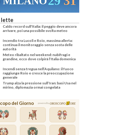
29
31
MILANO
 lette
Caldo record sull'Italia: il peggio deve ancora
arrivare, poi una possibile svolta meteo
Incendio tra Lucoli e Roio, massima allerta:
continua il monitoraggio senza sosta delle
autorità
Meteo ribaltato nel weekend: nubifragi e
grandine, ecco dove colpirà l’Italia domenica
Incendi senza tregua nell’Aquilano: il fuoco
raggiunge Roio e cresce la preoccupazione
generale
Trump alza la pressione sull’Iran: basi Usa nel
mirino, diplomazia ormai congelata
copo del Giorno
OROSCOPO
ORE
powered by