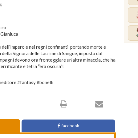
4
uca
 Gianluca
e dell’Impero e nei regni confinanti, portando morte e
a della Signora delle Lacrime di Sangue, imposta dal
mpagni devono ora fronteggiare un'altra minaccia, che ha
errificante e tetra “era oscura”!
editore #fantasy #bonelli
facebook