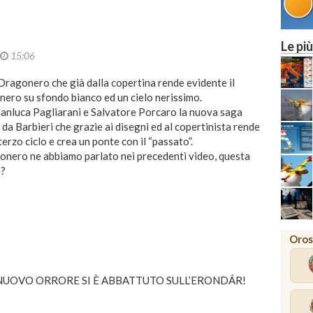
Le più
15:06
 Dragonero che già dalla copertina rende evidente il
ero su sfondo bianco ed un cielo nerissimo.
Gianluca Pagliarani e Salvatore Porcaro la nuova saga
 da Barbieri che grazie ai disegni ed al copertinista rende
rzo ciclo e crea un ponte con il “passato”.
gonero ne abbiamo parlato nei precedenti video, questa
e?
Oros
 NUOVO ORRORE SI È ABBATTUTO SULL’ERONDÁR!