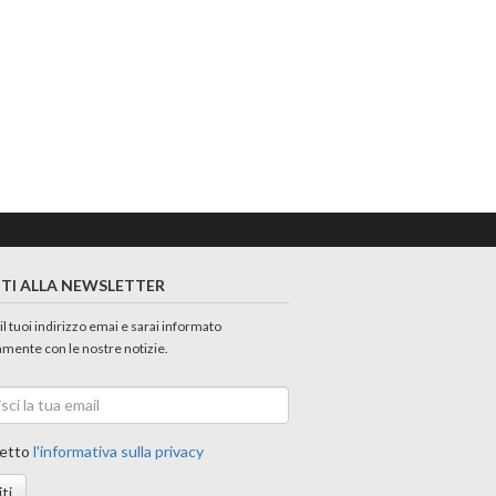
ITI ALLA NEWSLETTER
 il tuoi indirizzo emai e sarai informato
amente con le nostre notizie.
etto
l'informativa sulla privacy
iti