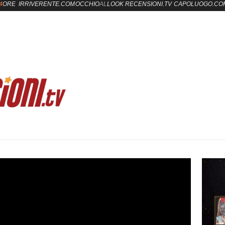
4
ORE
IRRIVERENTE.COM
OCCHIO
AL
LOOK
RECENSIONI.TV
CAPOLUOGO.CO