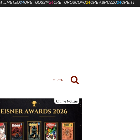
M
ILMETEO
24
ORE
GOSSIP
24
ORE
OROSCOPO
24
ORE
ABRUZZO
24
ORE.TV
Ultime Notizie