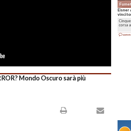
Fumet
Eisner 
vincitor
Cinque 
corsa a
comm
OR? Mondo Oscuro sarà più