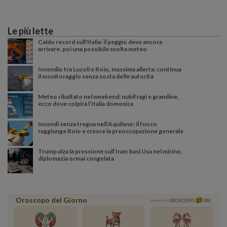
Le più lette
Caldo record sull'Italia: il peggio deve ancora
arrivare, poi una possibile svolta meteo
Incendio tra Lucoli e Roio, massima allerta: continua
il monitoraggio senza sosta delle autorità
Meteo ribaltato nel weekend: nubifragi e grandine,
ecco dove colpirà l’Italia domenica
Incendi senza tregua nell’Aquilano: il fuoco
raggiunge Roio e cresce la preoccupazione generale
Trump alza la pressione sull’Iran: basi Usa nel mirino,
diplomazia ormai congelata
Oroscopo del Giorno
powered by
OROSCOPO
ORE