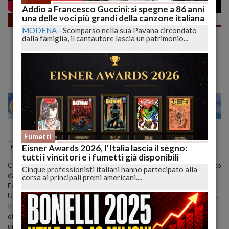
Addio a Francesco Guccini: si spegne a 86 anni
una delle voci più grandi della canzone italiana
Fumetti
MODENA
-
Scomparso nella sua Pavana circondato
DRAGONERO 20 "Quanto Cantano Le
dalla famiglia, il cantautore lascia un patrimonio...
Onde" FINISCE il Ciclo dei Suoni di Barbieri
#shorts | lucadeejay
28
30
MILANO
Fumetti
05 Febbraio 2022
14:35
Eisner Awards 2026, l’Italia lascia il segno:
Fumetti
L'Aquila (AQ)
tutti i vincitori e i fumetti già disponibili
Cari Lettori, finisce con questo terzo volume il ciclo dei suoni voluto
Cinque professionisti italiani hanno partecipato alla
da Luca Barbieri (gli altri sono L'Urlo della Carne e La Voce della
corsa ai principali premi americani....
Foresta Profonda).
Un finale che è un'inaspettato commiato familiare, profondo e vivo.
In questa storia Ian è comprimario del vero fulcro (che va anche
oltre la narrazione dragoneriana), qui Barbieri parla di valori
universali come la formazione personale, l'identità individuale, la