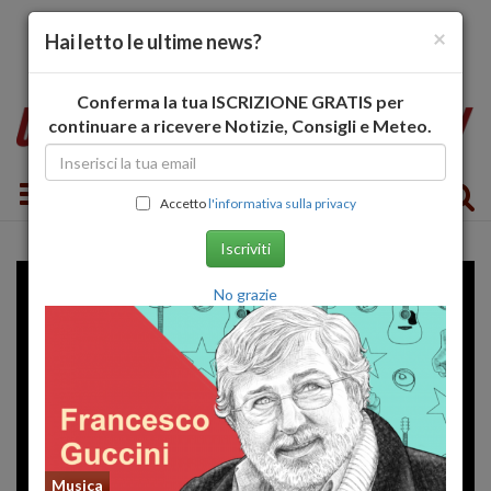
×
Hai letto le ultime news?
Conferma la tua ISCRIZIONE GRATIS per
continuare a ricevere Notizie, Consigli e Meteo.
Toggle navigation
Accetto
l'informativa sulla privacy
Iscriviti
No grazie
Musica