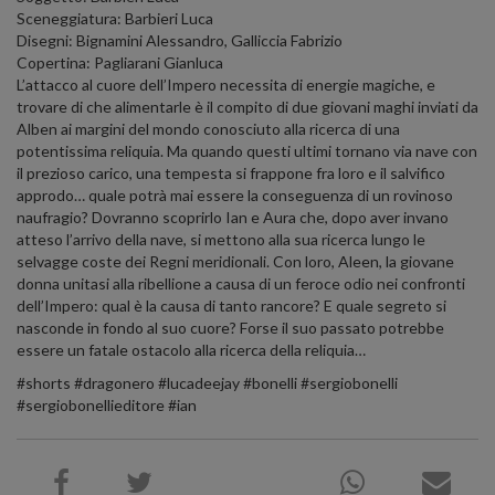
Sceneggiatura: Barbieri Luca
Disegni: Bignamini Alessandro, Galliccia Fabrizio
Copertina: Pagliarani Gianluca
L’attacco al cuore dell’Impero necessita di energie magiche, e
trovare di che alimentarle è il compito di due giovani maghi inviati da
Alben ai margini del mondo conosciuto alla ricerca di una
potentissima reliquia. Ma quando questi ultimi tornano via nave con
il prezioso carico, una tempesta si frappone fra loro e il salvifico
approdo… quale potrà mai essere la conseguenza di un rovinoso
naufragio? Dovranno scoprirlo Ian e Aura che, dopo aver invano
atteso l’arrivo della nave, si mettono alla sua ricerca lungo le
selvagge coste dei Regni meridionali. Con loro, Aleen, la giovane
donna unitasi alla ribellione a causa di un feroce odio nei confronti
dell’Impero: qual è la causa di tanto rancore? E quale segreto si
nasconde in fondo al suo cuore? Forse il suo passato potrebbe
essere un fatale ostacolo alla ricerca della reliquia…
#shorts #dragonero #lucadeejay #bonelli #sergiobonelli
#sergiobonellieditore #ian