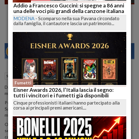
Addio a Francesco Guccini: si spegne a 86 anni
Classica con Gusto al Gran Sasso Gran
una delle voci più grandi della canzone italiana
Shopping
MODENA
-
Scomparso nella sua Pavana circondato
dalla famiglia, il cantautore lascia un patrimonio...
22
27
MILANO
25 Agosto 2011
17:27
Spettacoli
Teramo (TE)
Fumetti
Dal 29 agosto al 3 settembre un raffinato intrattenimento
Eisner Awards 2026, l’Italia lascia il segno:
musicale, per i clienti del Centro Commerciale di Teramo.
tutti i vincitori e i fumetti già disponibili
Cinque professionisti italiani hanno partecipato alla
Per tutta la settimana del 29 agosto il Centro Commerciale Gran
corsa ai principali premi americani....
Sasso organizza, in collaborazione con Progetto IMC, la
manifestazione ''Classica con Gusto al Gran Sasso”.
Ogni pomeriggio alle ore 18:30, da lunedì 29 agosto a sabato 3
settembre, presso il Centro Commerciale Gran Sasso si terrà un
concerto di musica da camera con la partecipazione di musicisti