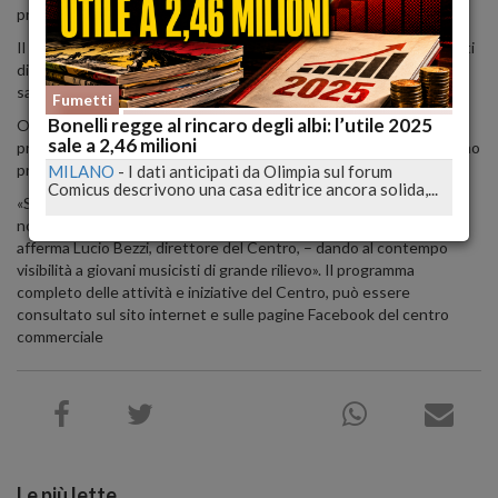
provenienti da tutta Europa.
Il Progetto IMC coinvolge i numerosi musicisti europei (19 docenti
di musica classica, 9 docenti di musica jazz, oltre 150 iscritti) che
saranno presenti a Teramo per il prestigioso IMC Masterclass.
Fumetti
Bonelli regge al rincaro degli albi: l’utile 2025
Ogni sera, presso varie location del territorio teramano, verrà
sale a 2,46 milioni
presentata al pubblico la musica affrontata e approfondita di giorno
presso la sede dei corsi.
MILANO
-
I dati anticipati da Olimpia sul forum
Comicus descrivono una casa editrice ancora solida,...
«Siamo lieti di questa collaborare con il Progetto IMC per offrire ai
nostri clienti un’opportunità di intrattenimento di alto livello –
afferma Lucio Bezzi, direttore del Centro, – dando al contempo
visibilità a giovani musicisti di grande rilievo». Il programma
completo delle attività e iniziative del Centro, può essere
consultato sul sito internet e sulle pagine Facebook del centro
commerciale
Le più lette