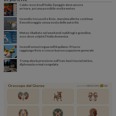
Caldo record sull'Italia: il peggio deve ancora
arrivare, poi una possibile svolta meteo
Incendio tra Lucoli e Roio, massima allerta: continua
il monitoraggio senza sosta delle autorità
Meteo ribaltato nel weekend: nubifragi e grandine,
ecco dove colpirà l’Italia domenica
Incendi senza tregua nell’Aquilano: il fuoco
raggiunge Roio e cresce la preoccupazione generale
Trump alza la pressione sull’Iran: basi Usa nel mirino,
diplomazia ormai congelata
Oroscopo del Giorno
powered by
OROSCOPO
ORE