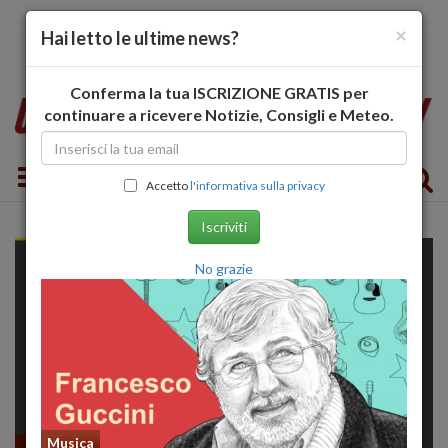
×
Hai letto le ultime news?
Conferma la tua ISCRIZIONE GRATIS per
continuare a ricevere Notizie, Consigli e Meteo.
Toggle navigation
Accetto
l'informativa sulla privacy
Iscriviti
No grazie
Musica
Spettacoli