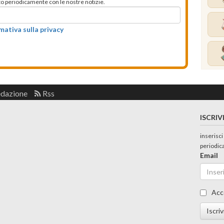
mato periodicamente con le nostre notizie.
rmativa sulla privacy
edazione
Rss
ISCRIV
inserisci
periodic
Email
Acc
Iscriv