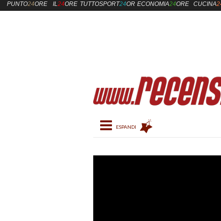
PUNTO
24
ORE
IL
24
ORE
TUTTOSPORT
24
ORE
ECONOMIA
24
ORE
CUCINA
2
Toggle navigation