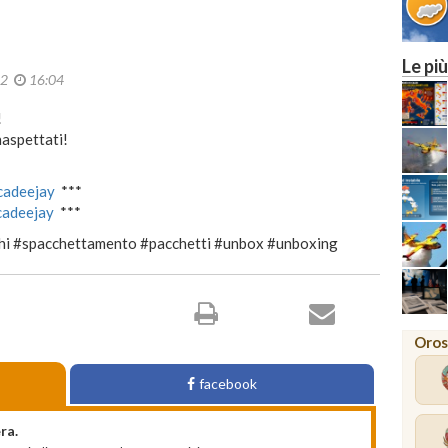
Le più
22
16:04
!
naspettati!
ucadeejay
***
ucadeejay
***
hi #spacchettamento #pacchetti #unbox #unboxing
Oros
facebook
ra.