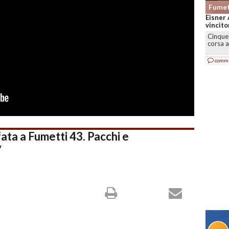
Fumet
Eisner 
vincitor
Cinque 
corsa a
comm
ta a Fumetti 43. Pacchi e
y