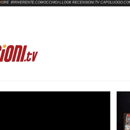
4
ORE
IRRIVERENTE.COM
OCCHIO
AL
LOOK
RECENSIONI.TV
CAPOLUOGO.CO