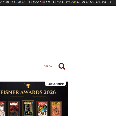
M
ILMETEO
24
ORE
GOSSIP
24
ORE
OROSCOPO
24
ORE
ABRUZZO
24
ORE.TV
Ultime Notizie