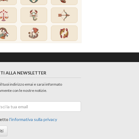
ITI ALLA NEWSLETTER
 il tuoi indirizzo emai e sarai informato
amente con le nostre notizie.
etto
l'informativa sulla privacy
iti