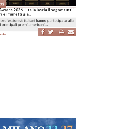
ti
Awards 2026, l’Italia lascia il segno: tutti i
i e i fumetti già...
professionisti italiani hanno partecipato alla
i principali premi americani....
enta