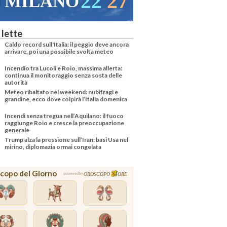
22
27
MILANO
 lette
Caldo record sull'Italia: il peggio deve ancora
arrivare, poi una possibile svolta meteo
Incendio tra Lucoli e Roio, massima allerta:
continua il monitoraggio senza sosta delle
autorità
Meteo ribaltato nel weekend: nubifragi e
grandine, ecco dove colpirà l’Italia domenica
Incendi senza tregua nell’Aquilano: il fuoco
raggiunge Roio e cresce la preoccupazione
generale
Trump alza la pressione sull’Iran: basi Usa nel
mirino, diplomazia ormai congelata
copo del Giorno
OROSCOPO
ORE
powered by