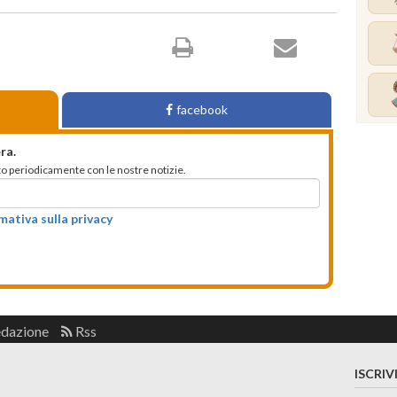
facebook
ra.
mato periodicamente con le nostre notizie.
rmativa sulla privacy
edazione
Rss
ISCRIV