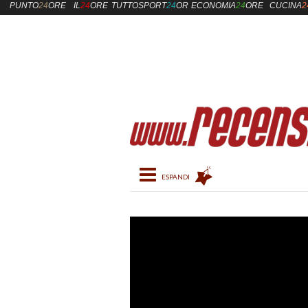
PUNTO
24
ORE
IL
24
ORE
TUTTOSPORT
24
ORE
ECONOMIA
24
ORE
CUCINA
2
Toggle navigation