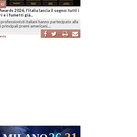
ti
Awards 2026, l’Italia lascia il segno: tutti i
i e i fumetti già...
professionisti italiani hanno partecipato alla
i principali premi americani....
enta