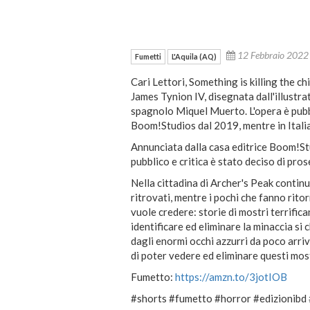
12 Febbraio 202
Fumetti
L'Aquila (AQ)
Cari Lettori, Something is killing the ch
James Tynion IV, disegnata dall'illustr
spagnolo Miquel Muerto. L'opera è pubbl
Boom!Studios dal 2019, mentre in Italia
Annunciata dalla casa editrice Boom!Stud
pubblico e critica è stato deciso di prose
Nella cittadina di Archer's Peak contin
ritrovati, mentre i pochi che fanno ritor
vuole credere: storie di mostri terrific
identificare ed eliminare la minaccia si
dagli enormi occhi azzurri da poco arriv
di poter vedere ed eliminare questi most
Fumetto:
https://amzn.to/3jotIOB
#shorts #fumetto #horror #edizionibd 