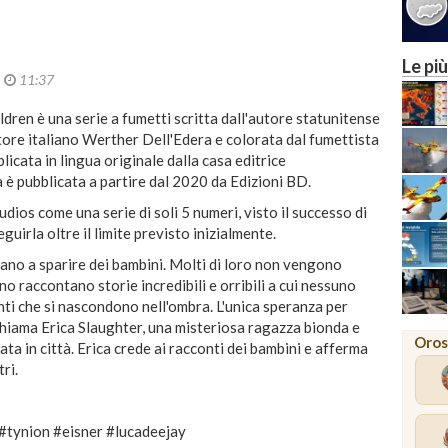
Le più
2
11:37
ildren è una serie a fumetti scritta dall'autore statunitense
atore italiano Werther Dell'Edera e colorata dal fumettista
icata in lingua originale dalla casa editrice
 è pubblicata a partire dal 2020 da Edizioni BD.
ios come una serie di soli 5 numeri, visto il successo di
guirla oltre il limite previsto inizialmente.
uano a sparire dei bambini. Molti di loro non vengono
no raccontano storie incredibili e orribili a cui nessuno
anti che si nascondono nell'ombra. L'unica speranza per
 chiama Erica Slaughter, una misteriosa ragazza bionda e
Oros
ata in città. Erica crede ai racconti dei bambini e afferma
ri.
#tynion #eisner #lucadeejay