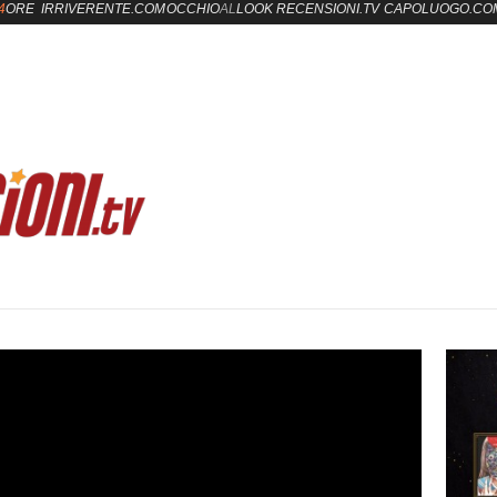
4
ORE
IRRIVERENTE.COM
OCCHIO
AL
LOOK
RECENSIONI.TV
CAPOLUOGO.CO