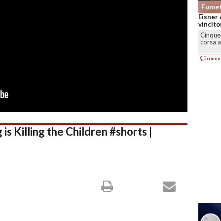
Fumet
Eisner 
vincitor
Cinque 
corsa a
comm
 Killing the Children #shorts |