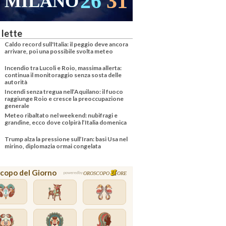
26
31
MILANO
 lette
Caldo record sull'Italia: il peggio deve ancora
arrivare, poi una possibile svolta meteo
Incendio tra Lucoli e Roio, massima allerta:
continua il monitoraggio senza sosta delle
autorità
Incendi senza tregua nell’Aquilano: il fuoco
raggiunge Roio e cresce la preoccupazione
generale
Meteo ribaltato nel weekend: nubifragi e
grandine, ecco dove colpirà l’Italia domenica
Trump alza la pressione sull’Iran: basi Usa nel
mirino, diplomazia ormai congelata
copo del Giorno
OROSCOPO
ORE
powered by