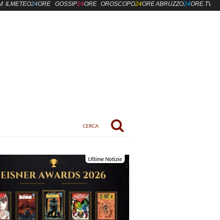
M
ILMETEO
24
ORE
GOSSIP
24
ORE
OROSCOPO
24
ORE
ABRUZZO
24
ORE.TV
Ultime Notizie