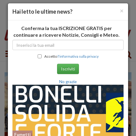
×
Hai letto le ultime news?
Conferma la tua ISCRIZIONE GRATIS per
continuare a ricevere Notizie, Consigli e Meteo.
Toggle navigation
Accetto
l'informativa sulla privacy
Iscriviti
No grazie
Fumetti
Recensioni FILM