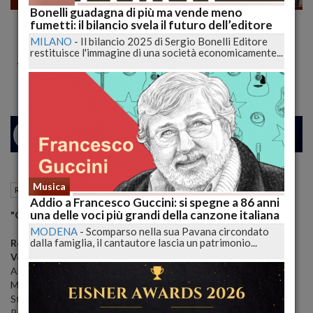
Bonelli guadagna di più ma vende meno
"Cars 2", le macchine della Pixar son
fumetti: il bilancio svela il futuro dell’editore
tornate!
MILANO
-
Il bilancio 2025 di Sergio Bonelli Editore
restituisce l'immagine di una società economicamente...
Abruzzo al cinema
25
27
VENEZIA
Musica
02 Luglio 2011
07:24
Recensioni FILM
Addio a Francesco Guccini: si spegne a 86 anni
una delle voci più grandi della canzone italiana
"Cars 2"
MODENA
-
Scomparso nella sua Pavana circondato
dalla famiglia, il cantautore lascia un patrimonio...
Regia
: Brad Lewis, John Lasseter
Voci
: Massimiliano Manfredi, Marco Messeri, Paola Cortellesi,
Alberto Caneva, Gianni Giuliano, Marco Della Noce, Alex Zanardi,
Mino Caprio, Renato Cecchetto, Sabrina Ferilli, Alessandro Siani,
Stefano Alessandroni, Franco Nero, Sophia Loren, Vanessa
Redgrave, Ivan Capelli, Gianfranco Mazzoni, Giancarlo Bruno,