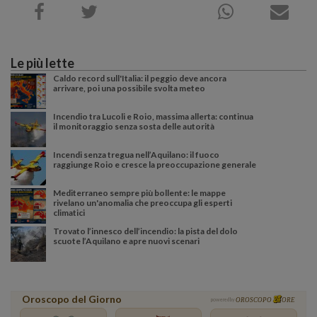
Le più lette
Caldo record sull'Italia: il peggio deve ancora
arrivare, poi una possibile svolta meteo
Incendio tra Lucoli e Roio, massima allerta: continua
il monitoraggio senza sosta delle autorità
Incendi senza tregua nell’Aquilano: il fuoco
raggiunge Roio e cresce la preoccupazione generale
Mediterraneo sempre più bollente: le mappe
rivelano un'anomalia che preoccupa gli esperti
climatici
Trovato l’innesco dell’incendio: la pista del dolo
scuote l’Aquilano e apre nuovi scenari
Oroscopo del Giorno
powered by
OROSCOPO
ORE