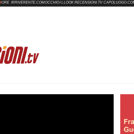
4
ORE
IRRIVERENTE.COM
OCCHIO
AL
LOOK
RECENSIONI.TV
CAPOLUOGO.CO