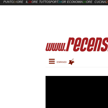
PUNTO
24
ORE
IL
24
ORE
TUTTOSPORT
24
ORE
ECONOMIA
24
ORE
CUCINA
2
Toggle navigation