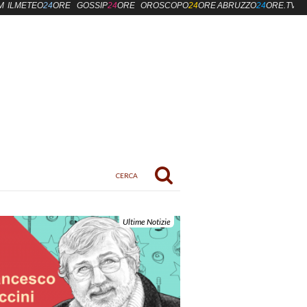
M
ILMETEO
24
ORE
GOSSIP
24
ORE
OROSCOPO
24
ORE
ABRUZZO
24
ORE.TV
Ultime Notizie