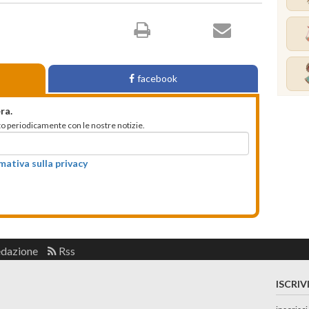
facebook
ra.
mato periodicamente con le nostre notizie.
rmativa sulla privacy
edazione
Rss
ISCRIV