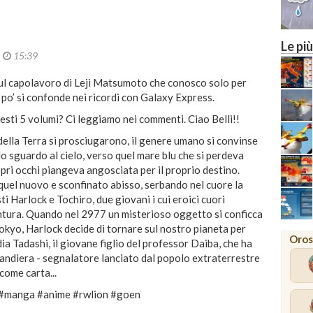
Le più
2
15:39
 sul capolavoro di Leji Matsumoto che conosco solo per
po’ si confonde nei ricordi con Galaxy Express.
esti 5 volumi? Ci leggiamo nei commenti. Ciao Belli!!
della Terra si prosciugarono, il genere umano si convinse
 lo sguardo al cielo, verso quel mare blu che si perdeva
ropri occhi piangeva angosciata per il proprio destino.
quel nuovo e sconfinato abisso, serbando nel cuore la
i Harlock e Tochiro, due giovani i cui eroici cuori
entura. Quando nel 2977 un misterioso oggetto si conficca
 Tokyo, Harlock decide di tornare sul nostro pianeta per
Oros
a Tadashi, il giovane figlio del professor Daiba, che ha
bandiera - segnalatore lanciato dal popolo extraterrestre
come carta...
 #manga #anime #rwlion #goen