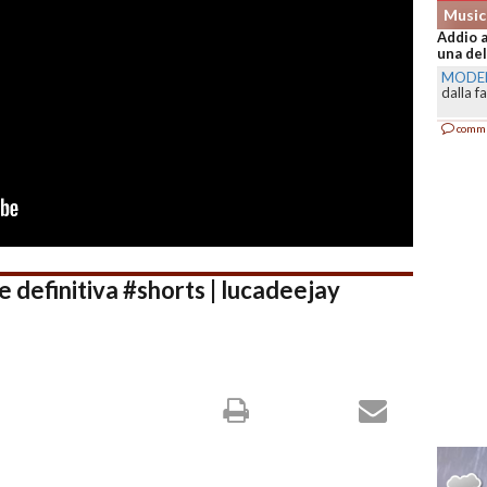
Music
Addio a
una del
MODE
dalla f
comm
e definitiva #shorts | lucadeejay