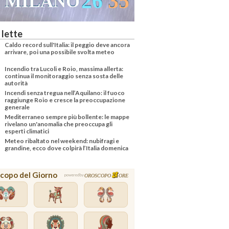
26
35
MILANO
 lette
Caldo record sull'Italia: il peggio deve ancora
arrivare, poi una possibile svolta meteo
Incendio tra Lucoli e Roio, massima allerta:
continua il monitoraggio senza sosta delle
autorità
Incendi senza tregua nell’Aquilano: il fuoco
raggiunge Roio e cresce la preoccupazione
generale
Mediterraneo sempre più bollente: le mappe
rivelano un'anomalia che preoccupa gli
esperti climatici
Meteo ribaltato nel weekend: nubifragi e
grandine, ecco dove colpirà l’Italia domenica
copo del Giorno
OROSCOPO
ORE
powered by