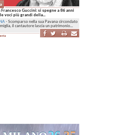
a
 Francesco Guccini: si spegne a 86 anni
le voci più grandi della...
NA
-
Scomparso nella sua Pavana circondato
amiglia, il cantautore lascia un patrimonio...
enta