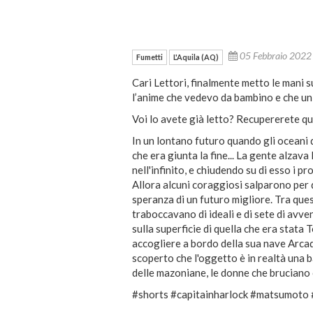
05 Febbraio 202
Fumetti
L'Aquila (AQ)
Cari Lettori, finalmente metto le mani
l’anime che vedevo da bambino e che un 
Voi lo avete già letto? Recupererete qu
In un lontano futuro quando gli oceani 
che era giunta la fine... La gente alzava
nell'infinito, e chiudendo su di esso i p
Allora alcuni coraggiosi salparono per 
speranza di un futuro migliore. Tra quest
traboccavano di ideali e di sete di avv
sulla superficie di quella che era stata
accogliere a bordo della sua nave Arcadi
scoperto che l'oggetto è in realtà una 
delle mazoniane, le donne che bruciano 
#shorts #capitainharlock #matsumoto