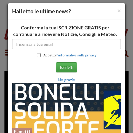
×
Hai letto le ultime news?
Conferma la tua ISCRIZIONE GRATIS per
continuare a ricevere Notizie, Consigli e Meteo.
Toggle navigation
Accetto
l'informativa sulla privacy
Iscriviti
No grazie
Fumetti