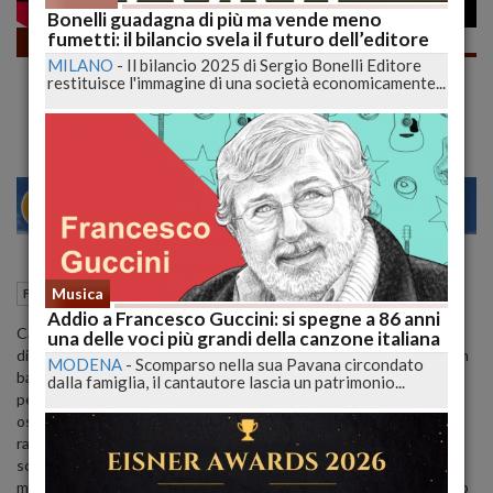
Bonelli guadagna di più ma vende meno
fumetti: il bilancio svela il futuro dell’editore
Fumetti
MILANO
-
Il bilancio 2025 di Sergio Bonelli Editore
CLONE O NON CLONE? ADOU è l’Akira che
restituisce l'immagine di una società economicamente...
ci meritiamo oggi #shorts | lucadeejay
28
30
MILANO
12 Febbraio 2022
11:45
Musica
Fumetti
L'Aquila (AQ)
Addio a Francesco Guccini: si spegne a 86 anni
Cari Lettori, in un Giappone futuristico e globalizzato, durante i
una delle voci più grandi della canzone italiana
disordini causati da una rivolta, la giovane e sfrontata Riko salva un
MODENA
-
Scomparso nella sua Pavana circondato
bambino che stava per essere travolto da un camion. Il piccolo,
dalla famiglia, il cantautore lascia un patrimonio...
però, caparbiamente piantato in mezzo alla strada, è chiuso in un
ostinato mutismo. Ritrovandolo in giro all’uscita dal lavoro, la
ragazza decide di accompagnarlo alla stazione di polizia, dove
scoprirà che la sua identità è avvolta nel mistero... Da quel
momento ha inizio un’escalation di eventi tanto inspiegabili quanto