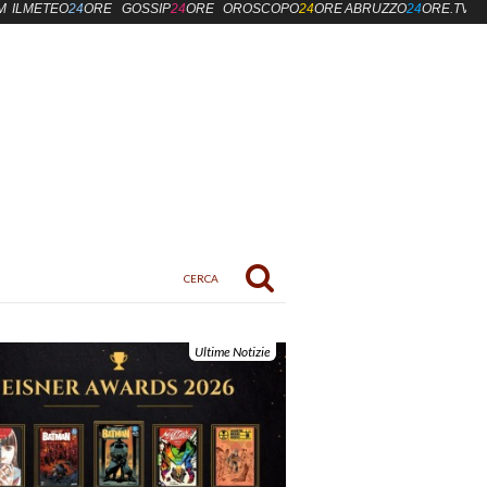
M
ILMETEO
24
ORE
GOSSIP
24
ORE
OROSCOPO
24
ORE
ABRUZZO
24
ORE.TV
Ultime Notizie