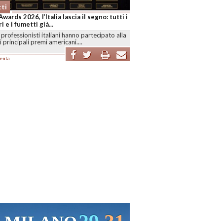
ti
Awards 2026, l’Italia lascia il segno: tutti i
i e i fumetti già...
professionisti italiani hanno partecipato alla
i principali premi americani....
enta