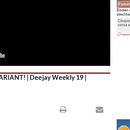
Fumet
Eisner 
vincitor
Cinque 
corsa a
comm
IANT! | Deejay Weekly 19 |