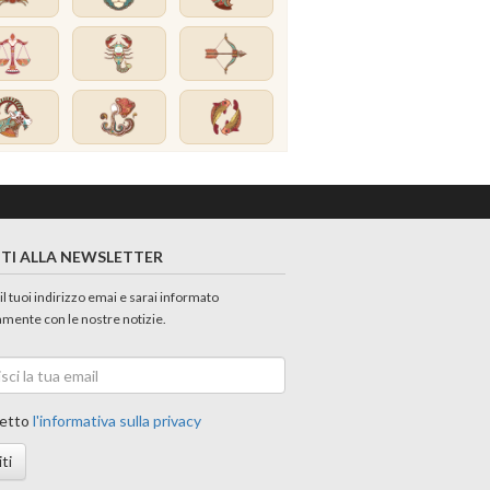
ITI ALLA NEWSLETTER
 il tuoi indirizzo emai e sarai informato
amente con le nostre notizie.
etto
l'informativa sulla privacy
iti