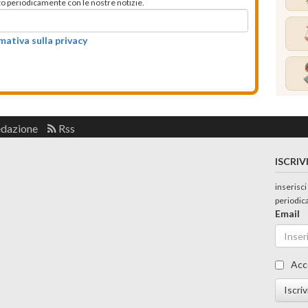
mato periodicamente con le nostre notizie.
rmativa sulla privacy
edazione
Rss
ISCRIV
inserisci
periodic
Email
Acc
Iscriv