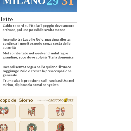
29
31
MILANO
 lette
Caldo record sull'Italia: il peggio deve ancora
arrivare, poi una possibile svolta meteo
Incendio tra Lucoli e Roio, massima allerta:
continua il monitoraggio senza sosta delle
autorità
Meteo ribaltato nel weekend: nubifragi e
grandine, ecco dove colpirà l’Italia domenica
Incendi senza tregua nell’Aquilano: il fuoco
raggiunge Roio e cresce la preoccupazione
generale
Trump alza la pressione sull’Iran: basi Usa nel
mirino, diplomazia ormai congelata
copo del Giorno
OROSCOPO
ORE
powered by