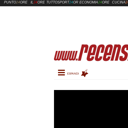
PUNTO
24
ORE
IL
24
ORE
TUTTOSPORT
24
ORE
ECONOMIA
24
ORE
CUCINA
2
Toggle navigation