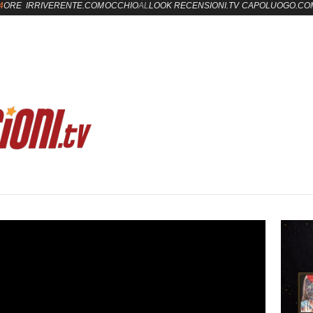
4
ORE
IRRIVERENTE.COM
OCCHIO
AL
LOOK
RECENSIONI.TV
CAPOLUOGO.CO