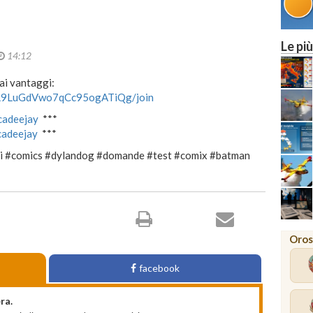
Le più
14:12
ai vantaggi:
UCL9LuGdVwo7qCc95ogATiQg/join
ucadeejay
***
ucadeejay
***
i #comics #dylandog #domande #test #comix #batman
Oros
facebook
ra.