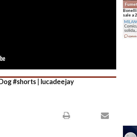
Fumet
Bonelli
sale a 
MILA
Comicu
solida,.
comm
og #shorts | lucadeejay