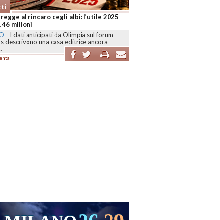
ti
 regge al rincaro degli albi: l’utile 2025
2,46 milioni
NO
-
I dati anticipati da Olimpia sul forum
s descrivono una casa editrice ancora
..
enta