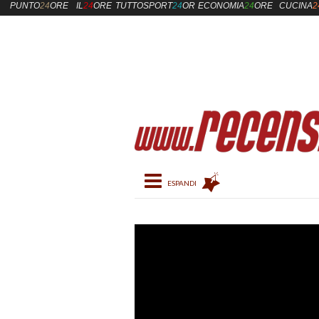
PUNTO
24
ORE
IL
24
ORE
TUTTOSPORT
24
ORE
ECONOMIA
24
ORE
CUCINA
2
Toggle navigation