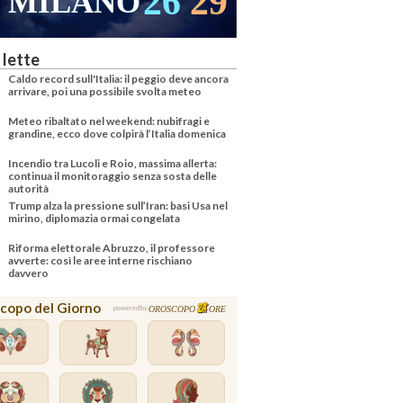
26
29
MILANO
 lette
Caldo record sull'Italia: il peggio deve ancora
arrivare, poi una possibile svolta meteo
Meteo ribaltato nel weekend: nubifragi e
grandine, ecco dove colpirà l’Italia domenica
Incendio tra Lucoli e Roio, massima allerta:
continua il monitoraggio senza sosta delle
autorità
Trump alza la pressione sull’Iran: basi Usa nel
mirino, diplomazia ormai congelata
Riforma elettorale Abruzzo, il professore
avverte: così le aree interne rischiano
davvero
copo del Giorno
OROSCOPO
ORE
powered by