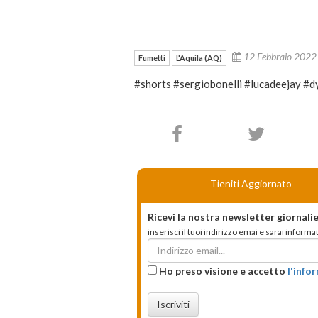
12 Febbraio 202
Fumetti
L'Aquila (AQ)
#shorts #sergiobonelli #lucadeejay #
Tieniti Aggiornato
Ricevi la nostra newsletter giornalie
inserisci il tuoi indirizzo emai e sarai infor
Ho preso visione e accetto
l'info
Iscriviti