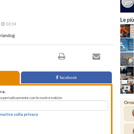
Le più
2
10:14
dylandog
facebook
ra.
mato periodicamente con le nostre notizie.
Oros
rmativa sulla privacy