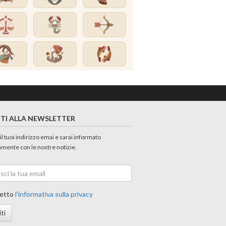
ITI ALLA NEWSLETTER
 il tuoi indirizzo emai e sarai informato
amente con le nostre notizie.
etto
l'informativa sulla privacy
iti