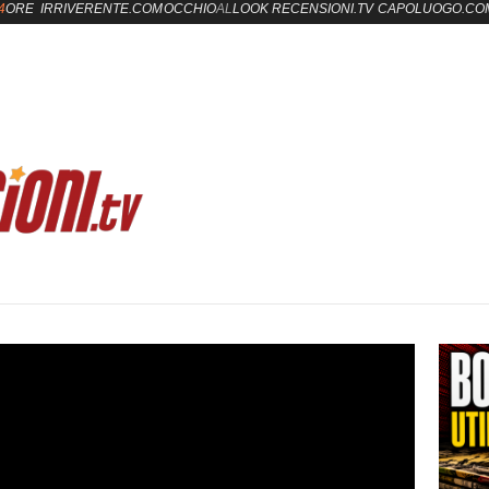
4
ORE
IRRIVERENTE.COM
OCCHIO
AL
LOOK
RECENSIONI.TV
CAPOLUOGO.CO