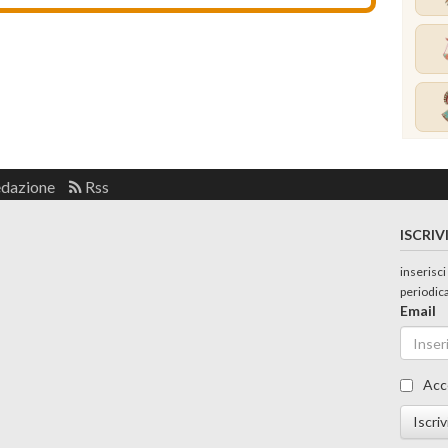
edazione
Rss
ISCRIV
inserisci
periodic
Email
Acc
Iscriv