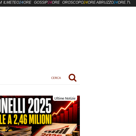
M
ILMETEO
24
ORE
GOSSIP
24
ORE
OROSCOPO
24
ORE
ABRUZZO
24
ORE.TV
Ultime Notizie