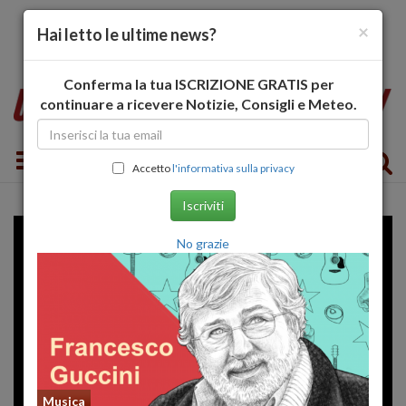
×
Hai letto le ultime news?
Conferma la tua ISCRIZIONE GRATIS per
continuare a ricevere Notizie, Consigli e Meteo.
Toggle navigation
Accetto
l'informativa sulla privacy
Iscriviti
No grazie
Musica