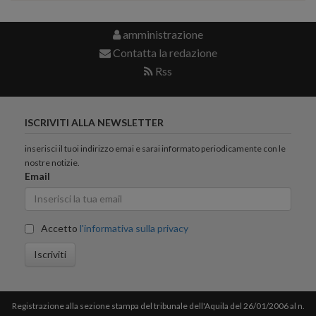
amministrazione
Contatta la redazione
Rss
ISCRIVITI ALLA NEWSLETTER
inserisci il tuoi indirizzo emai e sarai informato periodicamente con le
nostre notizie.
Email
Accetto
l'informativa sulla privacy
Iscriviti
Registrazione alla sezione stampa del tribunale dell'Aquila del 26/01/2006 al n.