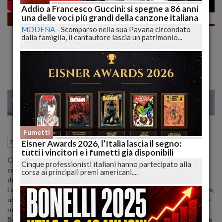
Addio a Francesco Guccini: si spegne a 86 anni
una delle voci più grandi della canzone italiana
Fumetti
MODENA
-
Scomparso nella sua Pavana circondato
Bello, ma TROPPO ORIZZONTALE questo
dalla famiglia, il cantautore lascia un patrimonio...
SAMUEL STERN? | Merenda a Fumetti [No
Spoiler] | lucadeejay
28
29
MILANO
Fumetti
07 Marzo 2022
12:00
Eisner Awards 2026, l’Italia lascia il segno:
Fumetti
L'Aquila (AQ)
tutti i vincitori e i fumetti già disponibili
Cari Lettori vero è che siamo tutti in hype per l'incontro (scontro)
Cinque professionisti italiani hanno partecipato alla
con Dylan Dog, ma London Calling non è solo quello e sarebbe
corsa ai principali premi americani....
decisamente poco intelligente affermarlo.
La storia della triade sterniana rispetta il più classico schema horror,
un'allegra gita fuori, scherzi e confidenze e poi l'orrore più oscuro e
nero celato là dove mai volgeresti lo sguardo.
Belle le interazioni fra Samuel e Duncan, bella la scoperta londinese