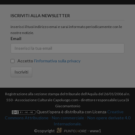
ISCRIVITI ALLA NEWSLETTER
inserisci il tuoi indirizzo emai e sarai informato periodicamente con le
nostre notizie.
Email
Accetto
l'informativa sulla privacy
Iscriviti
Registrazione alla sezione stampa del tribunale dell'Aquila del 26/01/2006 al n.
550 - Associazione Culturale Capoluogo.com - direttore responsabile Luca Di
Giacomantonio
Quest'opera è distribuita con Licenza
Creative
Commons Attribuzione - Non commerciale - Non opere derivate 4.0
Internazionale.
©copyright
- www1
PUNTO
24
ORE