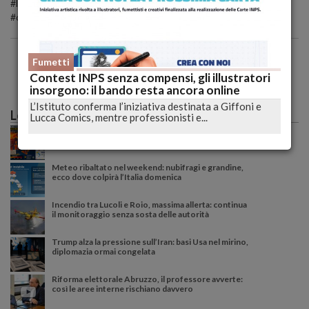
#lucadeejay #dragonero #operaludica #bonelli #sergiobonelli
#draquir #videogioco
Fumetti
Contest INPS senza compensi, gli illustratori
insorgono: il bando resta ancora online
L’Istituto conferma l’iniziativa destinata a Giffoni e
Le più lette
Lucca Comics, mentre professionisti e...
Caldo record sull'Italia: il peggio deve ancora
arrivare, poi una possibile svolta meteo
Meteo ribaltato nel weekend: nubifragi e grandine,
ecco dove colpirà l’Italia domenica
Incendio tra Lucoli e Roio, massima allerta: continua
il monitoraggio senza sosta delle autorità
Trump alza la pressione sull’Iran: basi Usa nel mirino,
diplomazia ormai congelata
Riforma elettorale Abruzzo, il professore avverte:
così le aree interne rischiano davvero