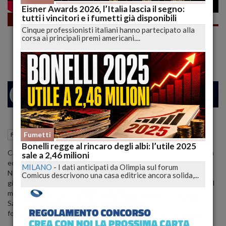
Eisner Awards 2026, l’Italia lascia il segno:
tutti i vincitori e i fumetti già disponibili
Fumetti
Cinque professionisti italiani hanno partecipato alla
BONELLI SU DRAGONERO NON È GIUSTO!
corsa ai principali premi americani....
O SBAGLIO? | lucadeejay
26
29
MILANO
24 Ottobre 2023
10:22
Fumetti
Fumetti
L'Aquila (AQ)
Bonelli regge al rincaro degli albi: l’utile 2025
Cari Lettori, vi chiedo che ne pensate. Non è che Bonelli ragioni da
sale a 2,46 milioni
editore di fumetti e pensi che quel manuale sia come un albo?
MILANO
-
I dati anticipati da Olimpia sul forum
Non posso pensare di aver fatto da founder per un anno, aver
Comicus descrivono una casa editrice ancora solida,...
giocato ad un gioco pieno di bug per 10 mesi ed alla fine neanche il
manuale in digitale? Inoltre le stampe di Luca Enoch promesse da
Sarno, oltre a chi ha preso l’edizione fisica, le avete viste voi
founder only digital?