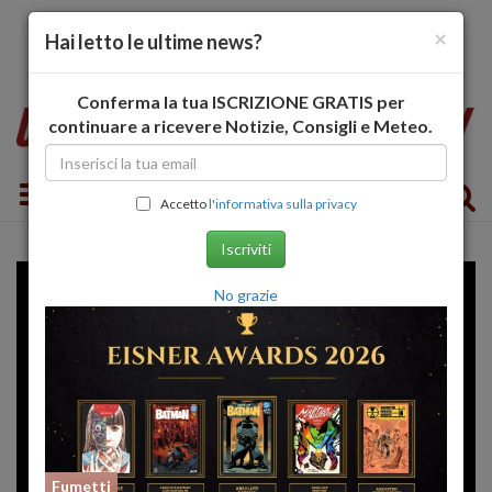
×
Hai letto le ultime news?
Conferma la tua ISCRIZIONE GRATIS per
continuare a ricevere Notizie, Consigli e Meteo.
Toggle navigation
Accetto
l'informativa sulla privacy
Iscriviti
No grazie
Fumetti