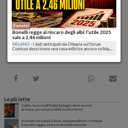
Fumetti
Bonelli regge al rincaro degli albi: l’utile 2025
sale a 2,46 milioni
MILANO
-
I dati anticipati da Olimpia sul forum
Comicus descrivono una casa editrice ancora solida,...
Le più lette
Caldo record sull'Italia: il peggio deve ancora
arrivare, poi una possibile svolta meteo
Incendio tra Lucoli e Roio, massima allerta: continua
il monitoraggio senza sosta delle autorità