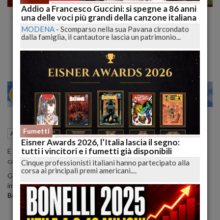
Addio a Francesco Guccini: si spegne a 86 anni
Ancora Una Cagnolina in Casa di Berlusconi,
una delle voci più grandi della canzone italiana
è Harley
MODENA
-
Scomparso nella sua Pavana circondato
dalla famiglia, il cantautore lascia un patrimonio...
La golden retriever è un regalo di Michela Vittoria Brambilla
24
28
MILANO
Fumetti
18 Aprile 2015
09:56
Amici Animali
Eisner Awards 2026, l’Italia lascia il segno:
tutti i vincitori e i fumetti già disponibili
E così, dopo
Dudù
e
Dudina
, anche
Harley
fece il suo ingresso in
casa Berlusconi.
Cinque professionisti italiani hanno partecipato alla
corsa ai principali premi americani....
Gente, sul numero in edicola da sabato 18 aprile, mostra le prime
immagini della
golden retriever
regalata da
Michela Vittoria
Brambilla
a
Silvio Berlusconi
e
Francesca Pascale
.