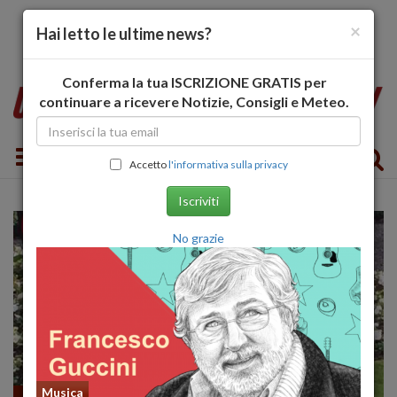
×
Hai letto le ultime news?
Conferma la tua ISCRIZIONE GRATIS per
continuare a ricevere Notizie, Consigli e Meteo.
Toggle navigation
Accetto
l'informativa sulla privacy
Iscriviti
No grazie
Musica
Amici Animali