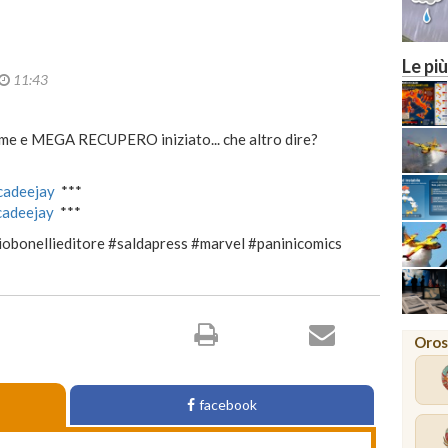
Le più
11:43
ime e MEGA RECUPERO iniziato... che altro dire?
ucadeejay
***
ucadeejay
***
obonellieditore #saldapress #marvel #paninicomics
Oros
facebook