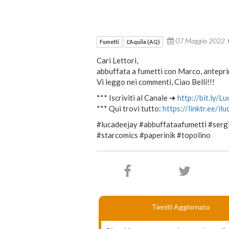
07 Maggio 2022
Fumetti
L'Aquila (AQ)
Cari Lettori,
abbuffata a fumetti con Marco, antepr
Vi leggo nei commenti, Ciao Belli!!!
*** Iscriviti al Canale ➜
http://bit.ly/L
*** Qui trovi tutto:
https://linktr.ee/il
#lucadeejay #abbuffataafumetti #sergi
#starcomics #paperinik #topolino
Tieniti Aggiornato