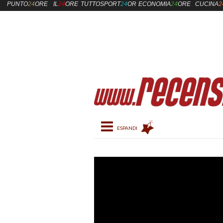
PUNTO
24
ORE
IL
24
ORE
TUTTOSPORT
24
ORE
ECONOMIA
24
ORE
CUCINA
2
Toggle navigation