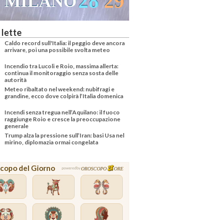
28
29
MILANO
 lette
Caldo record sull'Italia: il peggio deve ancora
arrivare, poi una possibile svolta meteo
Incendio tra Lucoli e Roio, massima allerta:
continua il monitoraggio senza sosta delle
autorità
Meteo ribaltato nel weekend: nubifragi e
grandine, ecco dove colpirà l’Italia domenica
Incendi senza tregua nell’Aquilano: il fuoco
raggiunge Roio e cresce la preoccupazione
generale
Trump alza la pressione sull’Iran: basi Usa nel
mirino, diplomazia ormai congelata
copo del Giorno
OROSCOPO
ORE
powered by