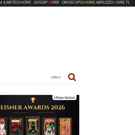
M
ILMETEO
24
ORE
GOSSIP
24
ORE
OROSCOPO
24
ORE
ABRUZZO
24
ORE.TV
Ultime Notizie