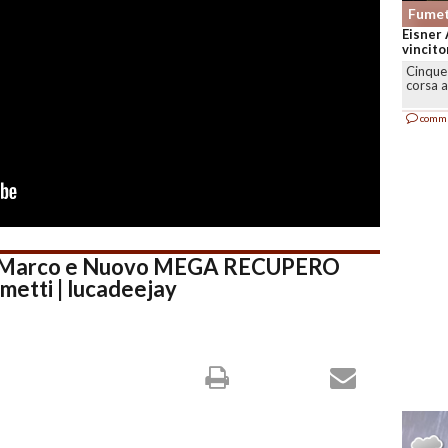
Fumet
Eisner 
vincitor
Cinque 
corsa a
comm
on Marco e Nuovo MEGA RECUPERO
metti | lucadeejay