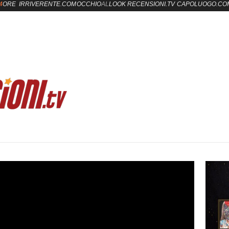
4
ORE
IRRIVERENTE.COM
OCCHIO
AL
LOOK
RECENSIONI.TV
CAPOLUOGO.CO