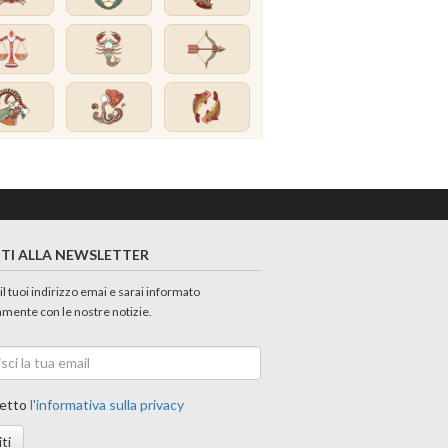
ITI ALLA NEWSLETTER
 il tuoi indirizzo emai e sarai informato
amente con le nostre notizie.
etto
l'informativa sulla privacy
iti