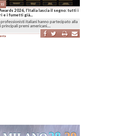
ti
Awards 2026, l’Italia lascia il segno: tutti i
i e i fumetti già...
professionisti italiani hanno partecipato alla
i principali premi americani....
enta