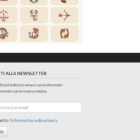
ITI ALLA NEWSLETTER
 il tuoi indirizzo emai e sarai informato
amente con le nostre notizie.
etto
l'informativa sulla privacy
iti