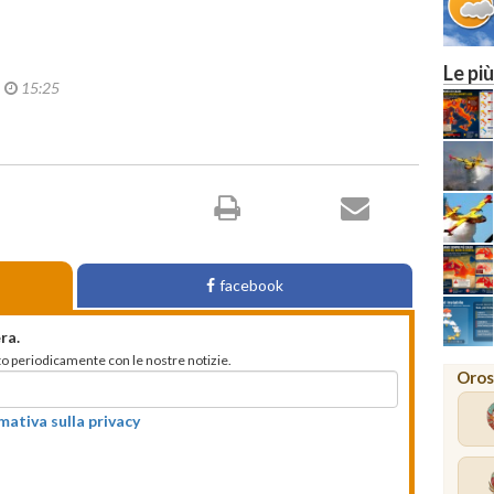
Le più
2
15:25
facebook
ra.
mato periodicamente con le nostre notizie.
Oros
rmativa sulla privacy