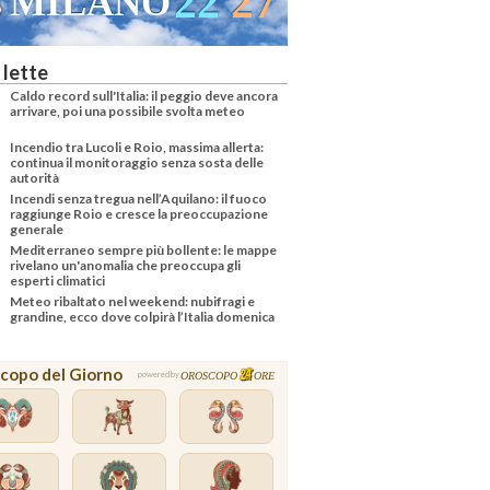
22
27
MILANO
 lette
Caldo record sull'Italia: il peggio deve ancora
arrivare, poi una possibile svolta meteo
Incendio tra Lucoli e Roio, massima allerta:
continua il monitoraggio senza sosta delle
autorità
Incendi senza tregua nell’Aquilano: il fuoco
raggiunge Roio e cresce la preoccupazione
generale
Mediterraneo sempre più bollente: le mappe
rivelano un'anomalia che preoccupa gli
esperti climatici
Meteo ribaltato nel weekend: nubifragi e
grandine, ecco dove colpirà l’Italia domenica
copo del Giorno
OROSCOPO
ORE
powered by