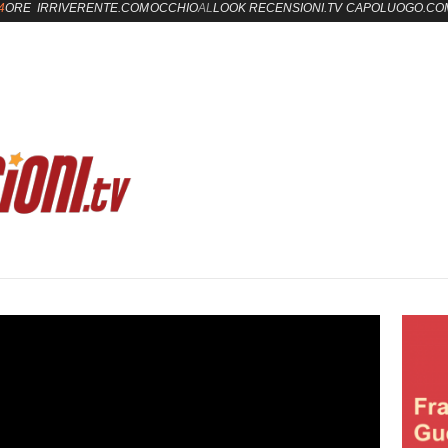
4
ORE
IRRIVERENTE.COM
OCCHIO
AL
LOOK
RECENSIONI.TV
CAPOLUOGO.CO