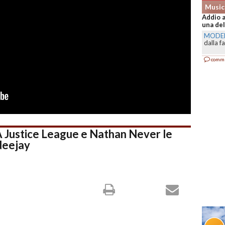
Music
Addio a
una del
MODE
dalla f
comm
ustice League e Nathan Never le
deejay