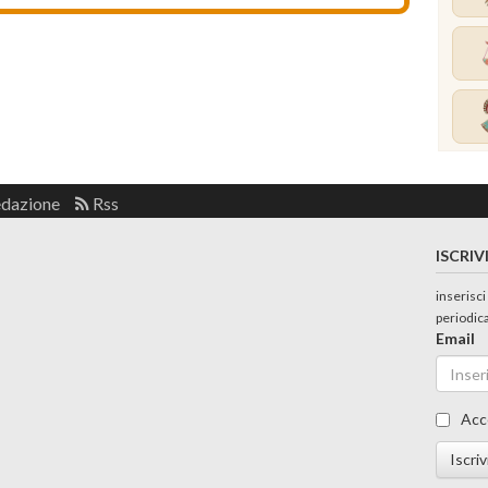
edazione
Rss
ISCRIV
inserisci
periodic
Email
Acc
Iscriv