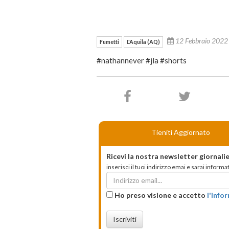
12 Febbraio 202
Fumetti
L'Aquila (AQ)
#nathannever #jla #shorts
Tieniti Aggiornato
Ricevi la nostra newsletter giornalie
inserisci il tuoi indirizzo emai e sarai infor
Ho preso visione e accetto
l'info
Iscriviti