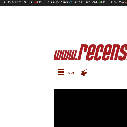
PUNTO
24
ORE
IL
24
ORE
TUTTOSPORT
24
ORE
ECONOMIA
24
ORE
CUCINA
2
Toggle navigation