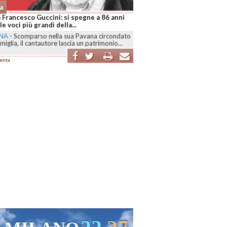
a
 Francesco Guccini: si spegne a 86 anni
le voci più grandi della...
NA
-
Scomparso nella sua Pavana circondato
amiglia, il cantautore lascia un patrimonio...
enta