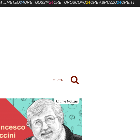
M
ILMETEO
24
ORE
GOSSIP
24
ORE
OROSCOPO
24
ORE
ABRUZZO
24
ORE.TV
Ultime Notizie