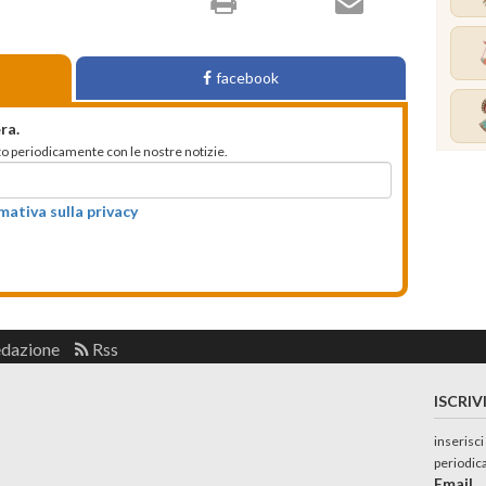
facebook
ra.
mato periodicamente con le nostre notizie.
rmativa sulla privacy
edazione
Rss
ISCRIV
inserisci
periodic
Email