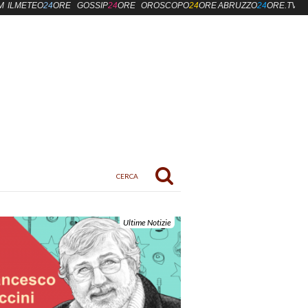
M
ILMETEO
24
ORE
GOSSIP
24
ORE
OROSCOPO
24
ORE
ABRUZZO
24
ORE.TV
Ultime Notizie