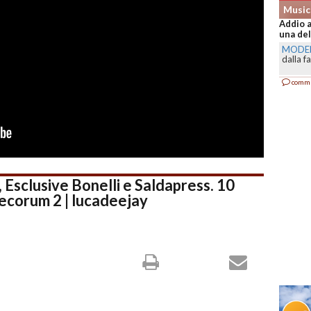
Music
Addio a
una del
MODE
dalla f
comm
clusive Bonelli e Saldapress. 10
corum 2 | lucadeejay