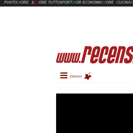
PUNTO
24
ORE
IL
24
ORE
TUTTOSPORT
24
ORE
ECONOMIA
24
ORE
CUCINA
2
Toggle navigation