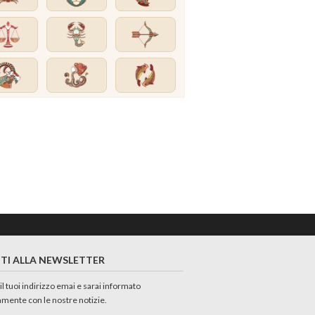
ITI ALLA NEWSLETTER
 il tuoi indirizzo emai e sarai informato
amente con le nostre notizie.