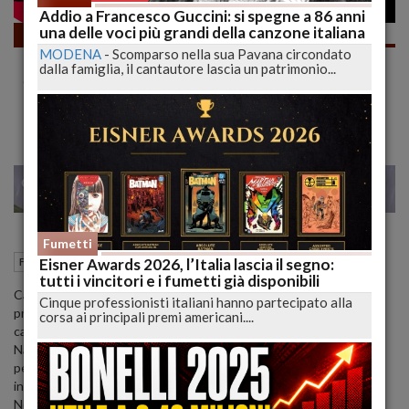
Addio a Francesco Guccini: si spegne a 86 anni
una delle voci più grandi della canzone italiana
Fumetti
MODENA
-
Scomparso nella sua Pavana circondato
30 ANNI e NON SENTIRLI Presto una
dalla famiglia, il cantautore lascia un patrimonio...
SORPRESA!! Nathan Never Tre Passi nel
Domani #shorts | lucadeejay
28
29
MILANO
Fumetti
04 Febbraio 2022
19:35
Eisner Awards 2026, l’Italia lascia il segno:
Fumetti
L'Aquila (AQ)
tutti i vincitori e i fumetti già disponibili
Cari Lettori,
Cinque professionisti italiani hanno partecipato alla
primo passo verso una sorpresa "INCREDIBILE" che arriverà sul
corsa ai principali premi americani....
canale.
Nathan Never "Tre passi nel domani" inaugura i 30 anni del
personaggio di Michele Medda, Antonio Serra e Bepi Vigna ed
inaugura anche i festeggiamenti sul canale :)
Noi ci leggiamo nei commenti, Ciao Belli!!!