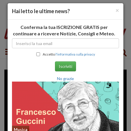
×
Hai letto le ultime news?
Conferma la tua ISCRIZIONE GRATIS per
continuare a ricevere Notizie, Consigli e Meteo.
Toggle navigation
Accetto
l'informativa sulla privacy
Iscriviti
No grazie
Musica