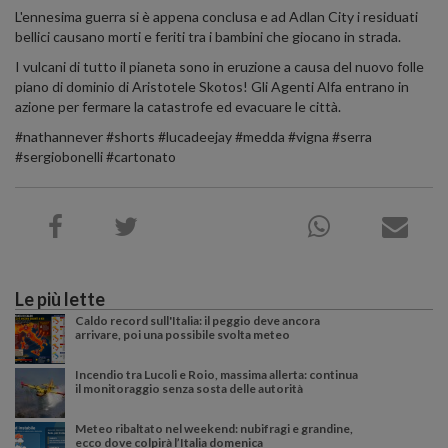
L'ennesima guerra si è appena conclusa e ad Adlan City i residuati
bellici causano morti e feriti tra i bambini che giocano in strada.
I vulcani di tutto il pianeta sono in eruzione a causa del nuovo folle
piano di dominio di Aristotele Skotos! Gli Agenti Alfa entrano in
azione per fermare la catastrofe ed evacuare le città.
#nathannever #shorts #lucadeejay #medda #vigna #serra
#sergiobonelli #cartonato
Le più lette
Caldo record sull'Italia: il peggio deve ancora
arrivare, poi una possibile svolta meteo
Incendio tra Lucoli e Roio, massima allerta: continua
il monitoraggio senza sosta delle autorità
Meteo ribaltato nel weekend: nubifragi e grandine,
ecco dove colpirà l’Italia domenica