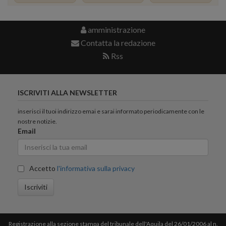
amministrazione
Contatta la redazione
Rss
ISCRIVITI ALLA NEWSLETTER
inserisci il tuoi indirizzo emai e sarai informato periodicamente con le
nostre notizie.
Email
Accetto
l'informativa sulla privacy
Iscriviti
Registrazione alla sezione stampa del tribunale dell'Aquila del 26/01/2006 al n.